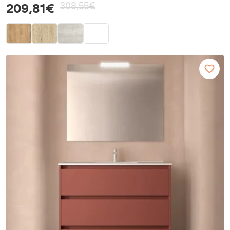
308,55€
209,81€