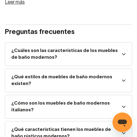
Leer más
Preguntas frecuentes
¿Cuáles son las características de los muebles
de baño modernos?
¿Qué estilos de muebles de baño modernos
existen?
¿Cómo son los muebles de baño modernos
italianos?
Catálogo de muebles de baño elegantes y modernos
Características de los muebles de
¿Qué características tienen los muebles de
baño modernos
baño rústicos modernos?