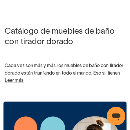
Catálogo de muebles de baño
con tirador dorado
Cada vez son más y más: los muebles de baño con tirador
dorado están triunfando en todo el mundo. Eso sí, tienen
Leer más
sus particularidades, ya que es una
tendencia que viene
a conjugar diseños vintage con un minimalismo muy
del siglo XXI.
Los baños más encantadores, dulces y coquetos nos
llegan de Oceanía. Y es que el diseño de interiores