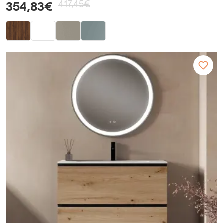
417,45€
354,83€