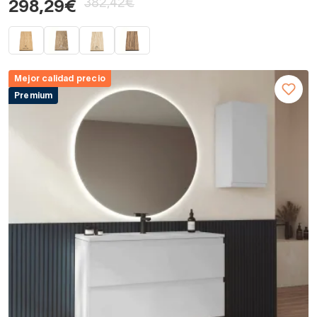
382,42€
298,29€
Mejor calidad precio
Premium