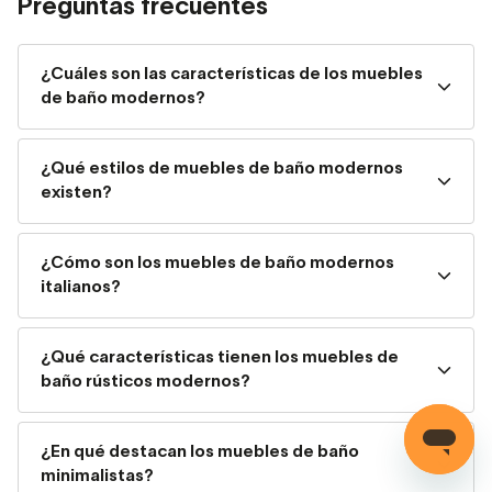
Preguntas frecuentes
¿Cuáles son las características de los muebles
de baño modernos?
¿Qué estilos de muebles de baño modernos
existen?
¿Cómo son los muebles de baño modernos
italianos?
Catálogo de muebles de baño elegantes y modernos
Características de los muebles de
¿Qué características tienen los muebles de
baño modernos
baño rústicos modernos?
El atractivo de los muebles de baño modernos radica en
su perfecta combinación de funcionalidad y estética.
¿En qué destacan los muebles de baño
minimalistas?
Estos muebles, diseñados para ser tanto prácticos como