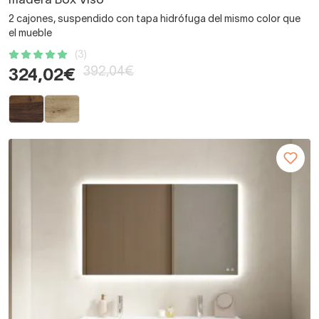
madera Box Viso
2 cajones, suspendido con tapa hidrófuga del mismo color que
el mueble
(3)
392,04€
324,02€