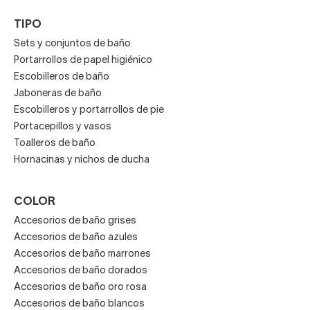
TIPO
Intenta que el taburete que elijas vaya a juego con el resto
Sets y conjuntos de baño
Portarrollos de papel higiénico
de
accesorios del baño
, es decir, toalleros, portarrollos,
Escobilleros de baño
jaboneras, estantes, escobillero, etc.
Jaboneras de baño
Escobilleros y portarrollos de pie
Portacepillos y vasos
Si los eliges de color negro o blanco, procura que todos
Toalleros de baño
los complementos vayan en sintonía. Lo mismo si son
Hornacinas y nichos de ducha
cromados o plateados.
COLOR
Al decantarse por un estilo rústico con un
taburete de
Accesorios de baño grises
ducha de madera,
lo ideal es comprar el resto de
Accesorios de baño azules
accesorios de baño de madera o de bambú.
Accesorios de baño marrones
Accesorios de baño dorados
Accesorios de baño oro rosa
Accesorios de baño blancos