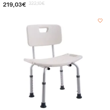
322,10€
219,03€