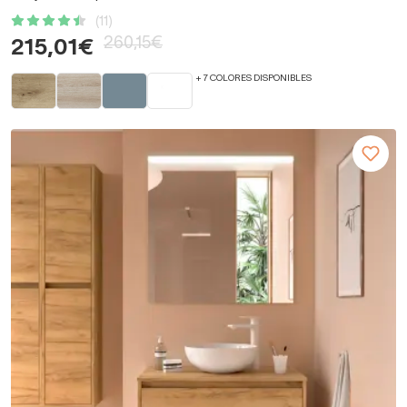
(11)
260,15€
215,01€
+ 7 COLORES DISPONIBLES