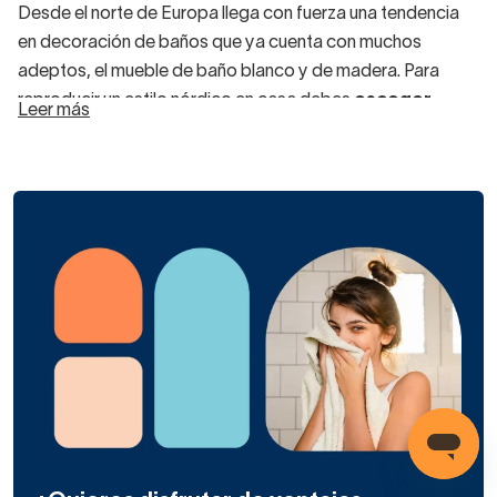
Desde el norte de Europa llega con fuerza una tendencia
en decoración de baños que ya cuenta con muchos
adeptos, el mueble de baño blanco y de madera. Para
reproducir un estilo nórdico en casa debes
escoger
Leer más
materiales naturales
(la madera es siempre el favorito)
y potenciar los colores neutros.
Puedes visualizar en nuestra web los
muebles de baño
nórdicos
más estilosos, aunque te avisamos, la base
son
siempre muebles de estilo minimalista
, de líneas
depuradas y muy poca ornamentación. Si te gustan los
detalles, quizás debes decantarte por estilos más
recargados como el clásico, rústico o vintage.
Para añadir un toque diferente al baño y ganar en amplitud
y ligereza visual tienes disponibles
muebles de baño de
madera clara.
Encontrarás incluso opciones
más
decoradas con toques industriales
como aquellos