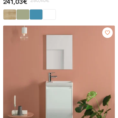
290,40€
241,03€