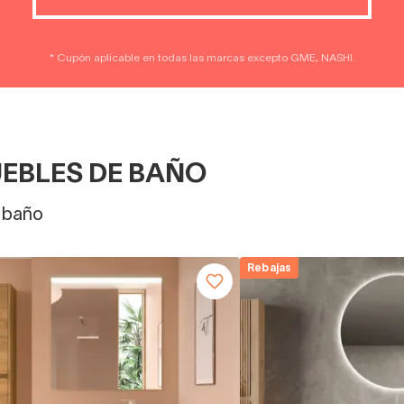
* Cupón aplicable en todas las marcas excepto GME, NASHI.
EBLES DE BAÑO
u baño
Rebajas