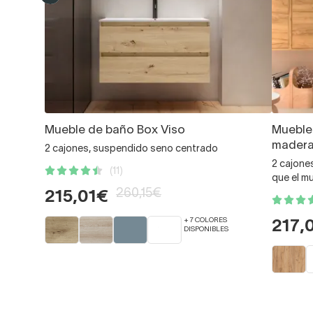
Mueble de baño Box Viso
Mueble
madera
2 cajones, suspendido seno centrado
2 cajone
(11)
que el m
260,15€
215,01€
+ 7 COLORES
217,
DISPONIBLES