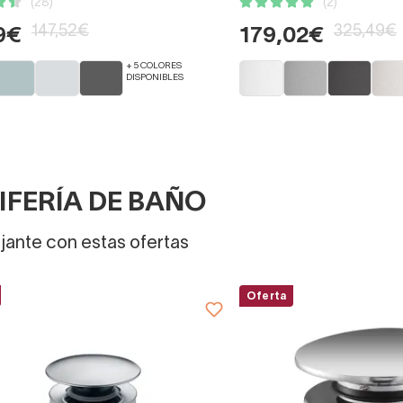
(28)
(2)
147,52€
325,49€
9€
179,02€
+ 5 COLORES
DISPONIBLES
IFERÍA DE BAÑO
jante con estas ofertas
Oferta