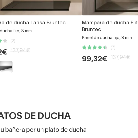
a de ducha Larisa Bruntec
Mampara de ducha Eli
Bruntec
ducha fijo, 8 mm
Panel de ducha fijo, 8 mm
(2)
(7)
137,94€
2€
137,94€
99,32€
ATOS DE DUCHA
tu bañera por un plato de ducha