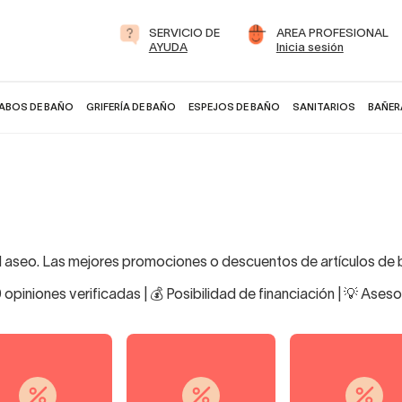
SERVICIO DE
AREA PROFESIONAL
AYUDA
Inicia sesión
ABOS DE BAÑO
GRIFERÍA DE BAÑO
ESPEJOS DE BAÑO
SANITARIOS
BAÑER
 aseo. Las mejores promociones o descuentos de artículos de ba
 opiniones verificadas | 💰 Posibilidad de financiación | 💡 