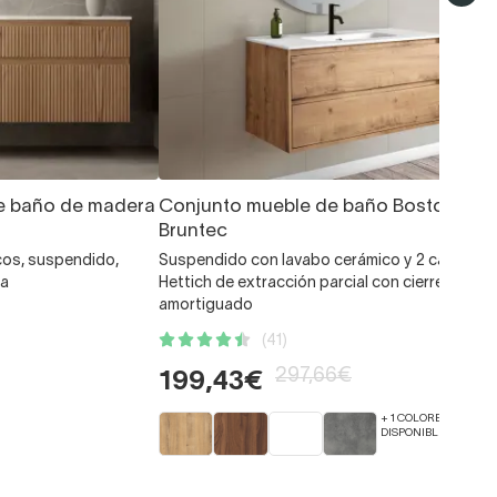
e baño de madera
Conjunto mueble de baño Boston
Bruntec
ricos, suspendido,
Suspendido con lavabo cerámico y 2 cajones
ca
Hettich de extracción parcial con cierre
amortiguado
(41)
297,66€
199,43€
+ 1 COLORES
DISPONIBLES