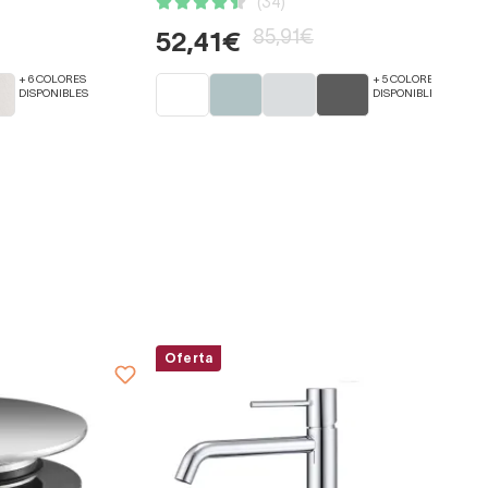
(34)
85,91€
52,41€
+ 6 COLORES
+ 5 COLORES
DISPONIBLES
DISPONIBLES
Oferta