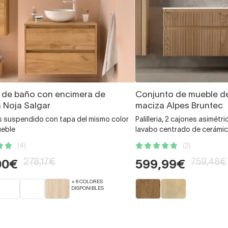
 de baño con encimera de
Conjunto de mueble d
 Noja Salgar
maciza Alpes Bruntec
s suspendido con tapa del mismo color
Palilleria, 2 cajones asimét
ueble
lavabo centrado de cerámi
(4)
(2)
278,17€
759,48€
00€
599,99€
+ 6 COLORES
DISPONIBLES