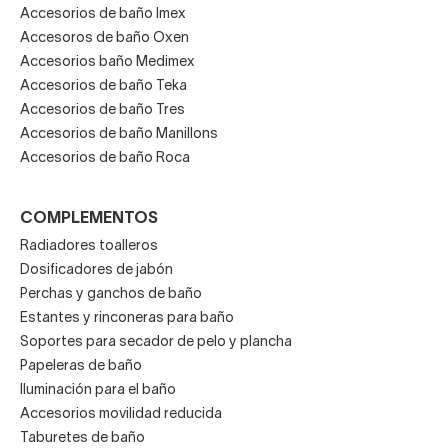
Iluminación de baño natural
Accesorios de baño Imex
Accesoros de baño Oxen
Tipos de lámparas para la
Accesorios baño Medimex
Accesorios de baño Teka
iluminación de baño
Accesorios de baño Tres
Accesorios de baño Manillons
Este tipo de apliques son perfectos para proporcionarnos
Accesorios de baño Roca
luz funcional al lado del espejo. Estos evitarán que se
formen sombras y que podamos realizar tareas concretas
COMPLEMENTOS
de manera precisa. Además las lámparas LED nos ayudan
Radiadores toalleros
a ahorrar energía.
Dosificadores de jabón
Los armarios con luz integrada son una solución perfecta
Perchas y ganchos de baño
para los baños pequeños. Si además optamos por un
Estantes y rinconeras para baño
espejo camerino además tendremos una solución de
Soportes para secador de pelo y plancha
almacenamiento extra.
Papeleras de baño
Iluminación para el baño
En el mercado encontrarás espejos con luz integrada,
Accesorios movilidad reducida
perfectos para las decoraciones más minimalistas más
Taburetes de baño