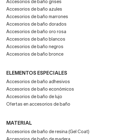
Accesorios de baño grises
en zonas estratégicas del baño para una luz de ambiente
Accesorios de baño azules
única.
Accesorios de baño marrones
Accesorios de baño dorados
Iluminación de baño
Accesorios de baño oro rosa
Accesorios de baño blancos
Cuando hablamos de iluminación de baño tenemos que
Accesorios de baño negros
tener en cuenta tres factores fundamentales: la seguridad,
Accesorios de baño bronce
la funcionalidad y el estilo. Dependiendo de la zona del
baño que estemos iluminado y del uso que le demos a esa
ELEMENTOS ESPECIALES
luz vamos a distinguir entre: iluminación de baño general,
Accesorios de baño adhesivos
funcional, ambiental y natural.
Accesorios de baño económicos
Se trata de la luz comodín, la luz que empleamos cuando
Accesorios de baño de lujo
Ofertas en accesorios de baño
no estamos haciendo una tarea que necesite una luz
concreta.
MATERIAL
Llamamos luz de baño funcional a la que nos sirve para
Accesorios de baño de resina (Gel Coat)
realizar tareas concretas como maquillarse, afeitarse o
Accesorios de baño de madera