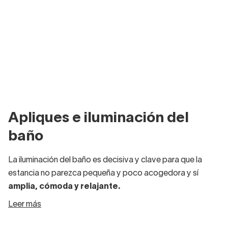
Apliques e iluminación del
baño
La iluminación del baño es decisiva y clave para que la
estancia no parezca pequeña y poco acogedora y sí
amplia, cómoda y relajante.
Leer más
La iluminación para baños más habitual suele ser una luz
blanca fría, ideal para el ambiente general que amplifica