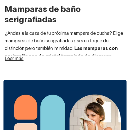
Mamparas de baño
serigrafiadas
¿Andas a la caza de tu próxima mampara de ducha? Elige
mamparas de baño serigrafiadas para un toque de
distinción pero también intimidad.
Las mamparas con
serigrafía son de cristal templado de diversos
Leer más
grosores
con un acabado mediante decorado arenado o
impresión digital. Todas las marcas y fabricantes del
mercado tienen modelos de mamparas serigrafiadas de
ducha, a muy buen precio y con muchos diseños para
elegir.
Las
ventajas de decantarse por mamparas de baño
serigrafiadas
en lugar de transparentes serían:
Mayor
privacidad durante la ducha
, ya que