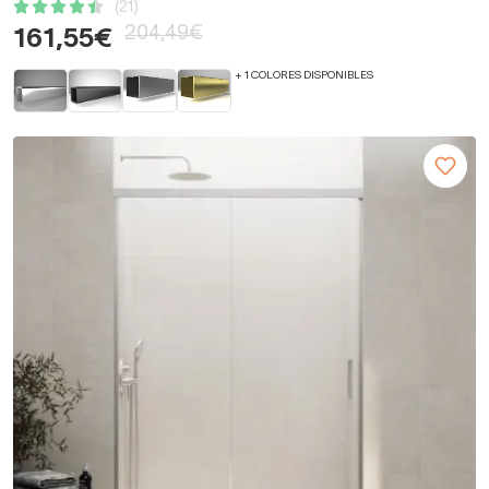
(21)
204,49€
161,55€
+ 1 COLORES DISPONIBLES