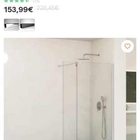
(19)
226,45€
153,99€