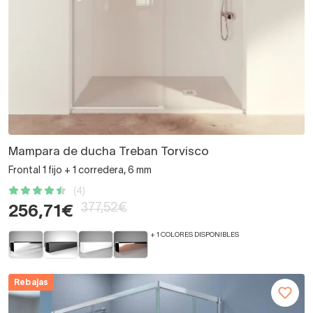
Mampara de ducha Treban Torvisco
Frontal 1 fijo + 1 corredera, 6 mm
(4)
377,52€
256,71€
+ 1 COLORES DISPONIBLES
Rebajas