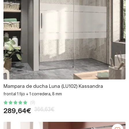
Mampara de ducha Luna (LU102) Kassandra
frontal 1 fijo + 1 corredera, 8 mm
(9)
366,63€
289,64€