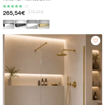
(3)
379,34€
265,54€