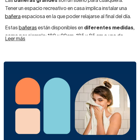
Las
bañeras grandes
son un sueño para cualquiera.
Tener un espacio recreativo en casa implica instalar una
bañera
espaciosa en la que poder relajarse al final del día.
Estas
bañeras
están disponibles en
diferentes medidas
,
como por ejemplo: 180 x 90cm, 185 x 85 cm o uno de
Leer más
nuestros modelos más amplios, la bañera talla XL de 200 x
120 cm, ideal para colocar centrada en baños grandes y
luminosos.
Por suerte, este tipo de bañeras
también pueden
cumplir perfectamente una función práctica
en el
aseo diario, utilizándola a modo de ducha si se la combina
con una bonita
mampara de bañera
, o aprovechando sus
ventajas para el aseo diario de los niños más pequeños.
¿Cómo son las bañeras
grandes?