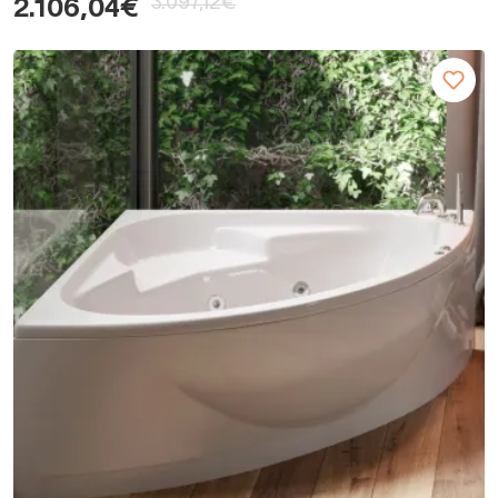
3.097,12€
2.106,04€