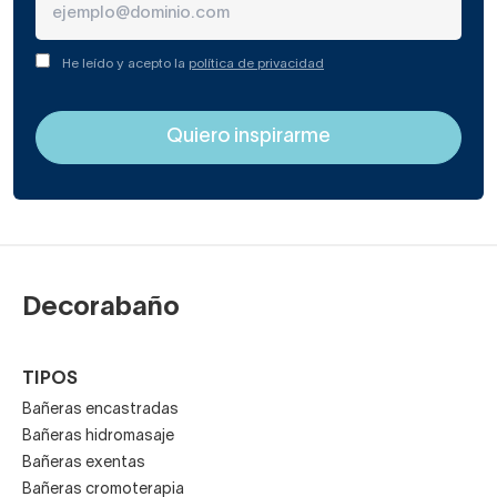
Según el faldón.
Este elemento se coloca en la parte inferior de la
He leído y acepto la
política de privacidad
bañera, rodeándola (si es exenta) o cubriendo la
parte vista, si está encastrada.
Podrás escoger ponerlo o no.
Si decides instalarlo, aprovecha para darle un toque
diferente a tu decoración y atrévete a combinarlo en
colores distintos a los de tu bañera, como gris claro
Decorabaño
o imitación de madera.
Según prestaciones.
TIPOS
Bañeras encastradas
Las bañeras grandes son ideales como elemento
Bañeras hidromasaje
recreativo. Puedes escogerlas sencillas o con
Bañeras exentas
asientos (doble e individual).
Bañeras cromoterapia