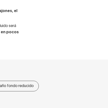
jones, el
luido será
a en pocos
año fondo reducido