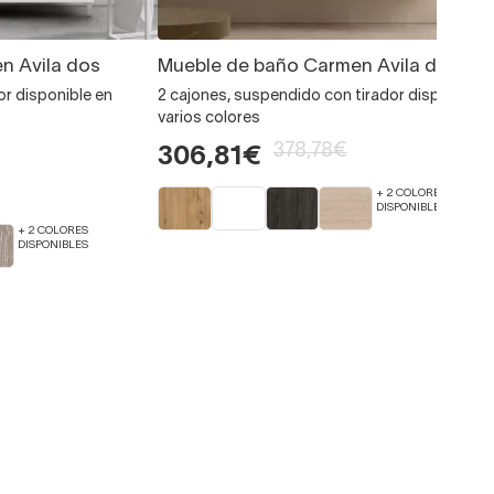
n Avila dos
Mueble de baño Carmen Avila dos
or disponible en
2 cajones, suspendido con tirador disponoble
varios colores
378,78€
306,81€
+ 2 COLORES
DISPONIBLES
+ 2 COLORES
DISPONIBLES