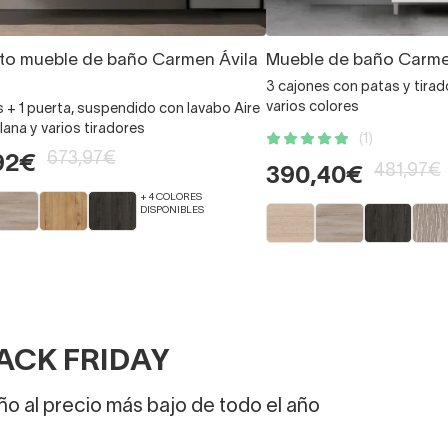
to mueble de baño Carmen Ávila
Mueble de baño Carme
3 cajones con patas y tirad
varios colores
s + 1 puerta, suspendido con lavabo Aire
lana y varios tiradores
(1)
673,97€
92€
481,97€
390,40€
+ 4 COLORES
DISPONIBLES
ACK FRIDAY
o al precio más bajo de todo el año