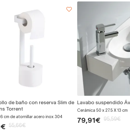
ollo de baño con reserva Slim de
Lavabo suspendido Ávi
ns Torrent
Cerámica 50 x 27.5 X 13 cm
6 cm de atornillar acero inox 304
95,59€
79,91€
55,66€
1€