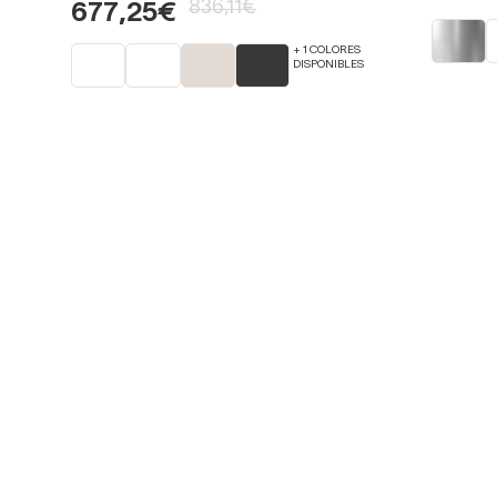
836,11€
677,25€
+ 1 COLORES
DISPONIBLES