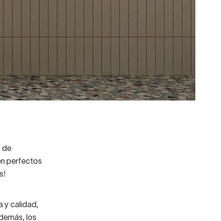
s de
n perfectos
s!
 y calidad,
Además, los