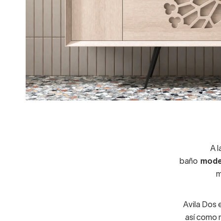
A l
baño
mode
m
Avila Dos 
así como n