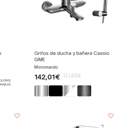
x
Grifos de ducha y bañera Cassio
GME
Monomando
171,82€
142,01€
COLORES
ONIBLES