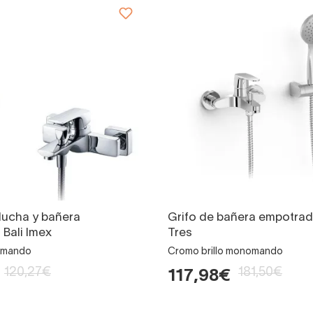
ducha y bañera
Grifo de bañera empotrad
Bali Imex
Tres
omando
Cromo brillo monomando
120,27€
181,50€
117,98€