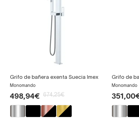
Grifo de bañera exenta Suecia Imex
Grifo de b
Monomando
Monomando
674,25€
498,94€
351,00