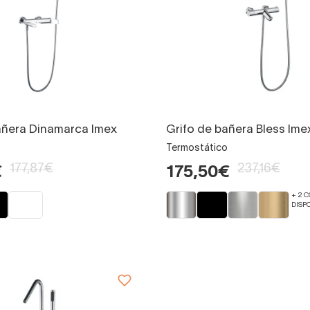
añera Dinamarca Imex
Grifo de bañera Bless Ime
Termostático
177,87€
237,16€
€
175,50€
+ 2 
DISP