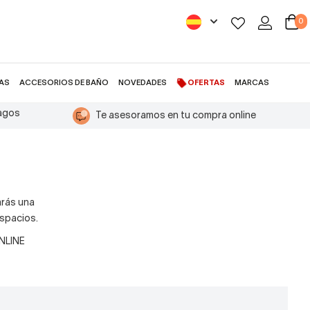
0
AS
ACCESORIOS DE BAÑO
NOVEDADES
OFERTAS
MARCAS
pagos
Te asesoramos en tu compra online
rás una
espacios.
ONLINE