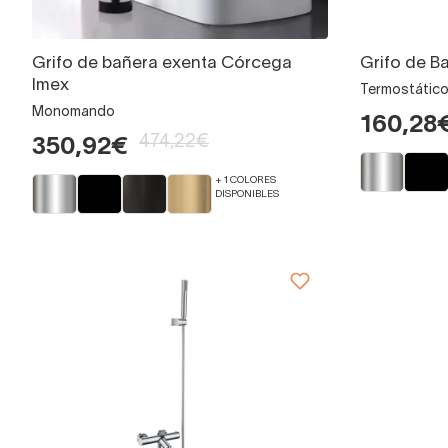
Grifo de bañera exenta Córcega
Grifo de B
Imex
Termostátic
Monomando
160,28
474,22€
350,92€
+ 1 COLORES
DISPONIBLES