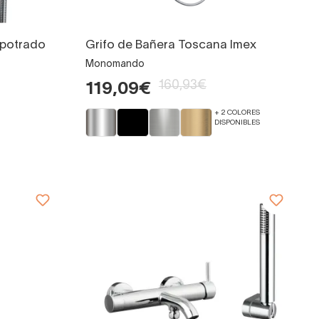
mpotrado
Grifo de Bañera Toscana Imex
Monomando
160,93€
119,09€
+ 2 COLORES
DISPONIBLES