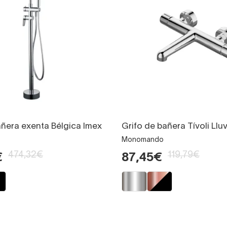
añera exenta Bélgica Imex
Grifo de bañera Tívoli Llu
Monomando
474,32€
119,79€
€
87,45€