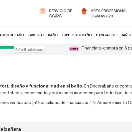
SERVICIO DE
AREA PROFESIONAL
AYUDA
Inicia sesión
ABOS DE BAÑO
GRIFERÍA DE BAÑO
ESPEJOS DE BAÑO
SANITARIOS
BAÑER
Financia tu compra en 3 
ort, diseño y funcionalidad en el baño.
En Decorabaño encontra
termostáticos, monomando y soluciones modernas para todo tipo de 
nes verificadas | 💰 Posibilidad de financiación | 💡 Asesoramiento 
de bañera