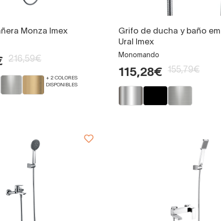
añera Monza Imex
Grifo de ducha y baño e
Ural Imex
o
Monomando
216,59€
€
155,79€
115,28€
+ 2 COLORES
DISPONIBLES