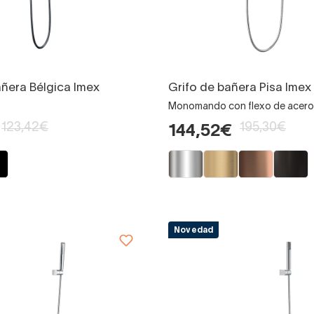
añera Bélgica Imex
Grifo de bañera Pisa Imex
Monomando con flexo de acero
123,42€
195,30€
144,52€
Novedad