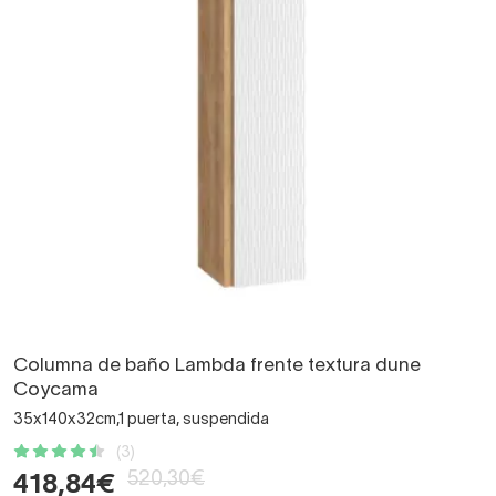
Columna de baño Lambda frente textura dune
Coycama
35x140x32cm,1 puerta, suspendida
(3)
520,30€
418,84€