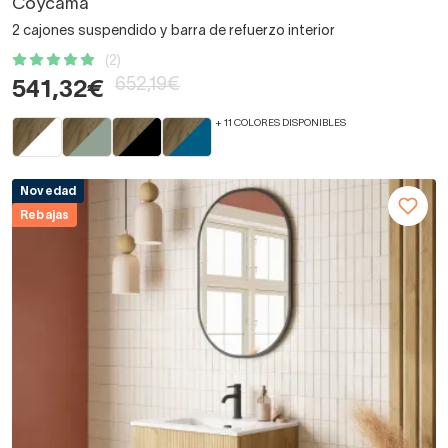
Coycama
2 cajones suspendido y barra de refuerzo interior
(2)
652,19€
541,32€
+ 11 COLORES DISPONIBLES
Novedad
Rebajas