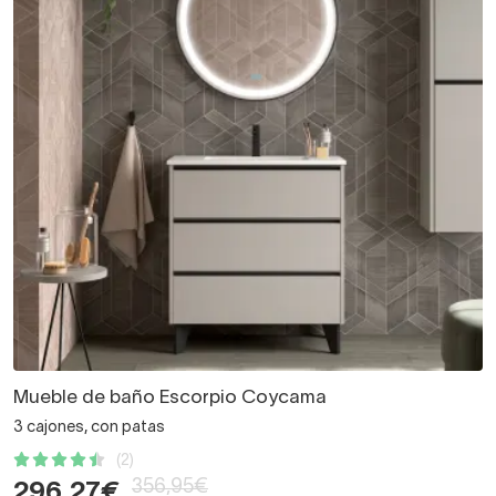
Mueble de baño Escorpio Coycama
3 cajones, con patas
(2)
356,95€
296,27€