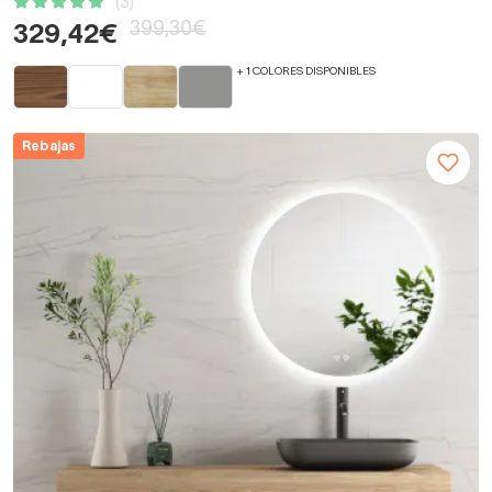
(3)
399,30€
329,42€
+ 1 COLORES DISPONIBLES
Rebajas