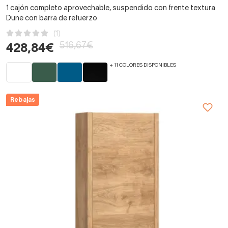
1 cajón completo aprovechable, suspendido con frente textura
Dune con barra de refuerzo
(1)
516,67€
428,84€
+ 11 COLORES DISPONIBLES
Rebajas