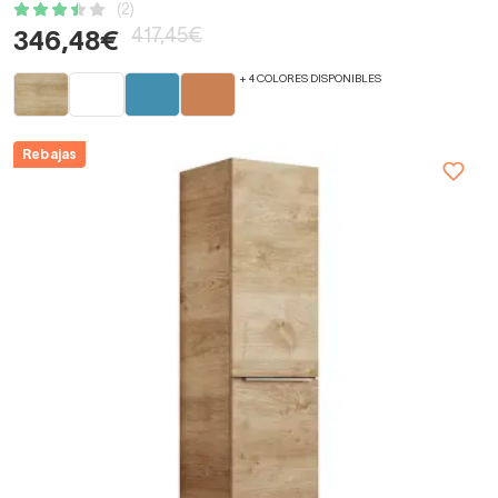
(2)
417,45€
346,48€
+ 4 COLORES DISPONIBLES
Rebajas