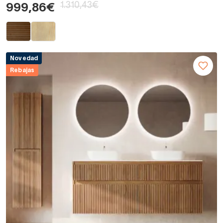
1.310,43€
999,86€
Novedad
Rebajas