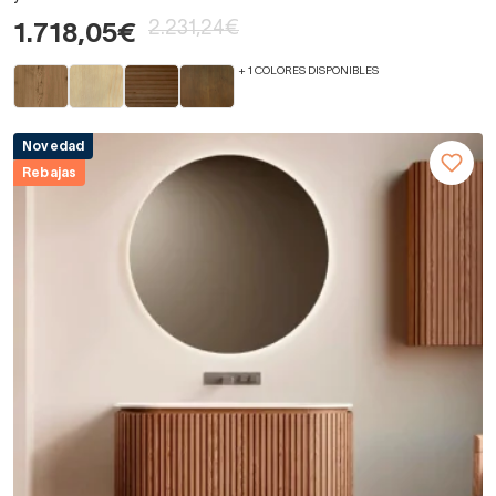
2.231,24€
1.718,05€
+ 1 COLORES DISPONIBLES
Novedad
Rebajas