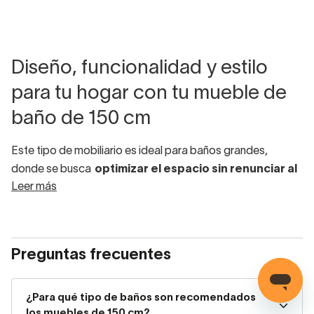
Diseño, funcionalidad y estilo
para tu hogar con tu mueble de
baño de 150 cm
Este tipo de mobiliario es ideal para baños grandes,
donde se busca
optimizar el espacio sin renunciar al
Leer más
diseño
. En Decorabaño te ofrecemos una amplia
variedad de muebles de baño de 150 cm, con opciones
suspendidas, con patas, de un seno o doble seno, y
diseños modernos que
se adaptan a cualquier estilo
Preguntas frecuentes
de decoración
.
¿Para qué tipo de baños son
¿Para qué tipo de baños son recomendados
los muebles de 150 cm?