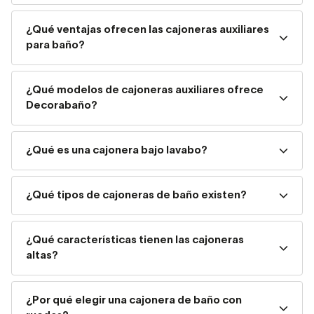
Coycama
con encimera laminada y cajones amplios, o la
¿Qué ventajas ofrecen las cajoneras auxiliares
opción
Nomad Viso Bath
suspendida, que aporta ligereza
para baño?
visual y funcionalidad.
Cajonera bajo lavabo: aprovecha
¿Qué modelos de cajoneras auxiliares ofrece
Decorabaño?
cada centímetro
Si en su día decidiste poner solo un
lavabo suspendido
,
¿Qué es una cajonera bajo lavabo?
aprovechar el espacio bajo este se puede convertir en una
necesidad. Por eso, en Decorabaño ofrecemos distintas
¿Qué tipos de cajoneras de baño existen?
alternativas de cajonera de baño bajo lavabo que se
integran perfectamente con el diseño del mobiliario y
permiten ganar almacenaje sin sacrificar estilo.
¿Qué características tienen las cajoneras
altas?
Tipos de cajoneras de baño
¿Por qué elegir una cajonera de baño con
Existen diferentes tipos de cajoneras de baño en el