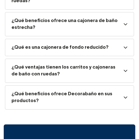
ruedas?
mercado, estas son algunas de las que encontrarás en
nuestra tienda online. La cajonera no es solo una pieza útil
¿Qué beneficios ofrece una cajonera de baño
si no también ser decorativa. Elige la que más se adapte a
estrecha?
lo que buscas y optimiza el espacio de tu baño:
Cajoneras altas:
las cajoneras altas son perfectas
¿Qué es una cajonera de fondo reducido?
para las familias numerosas o casas compartidas
donde vivan muchas personas. En este tipo de casas
¿Qué ventajas tienen los carritos y cajoneras
se usan muchas más toallas y hay accesorios de
de baño con ruedas?
todos los que viven allí en el baño. Una cajonera con
4 o 5 cajones cumplirá con la función de almacenaje
¿Qué beneficios ofrece Decorabaño en sus
perfectamente.
productos?
Cajoneras de baño ruedas:
una cajonera de
baño con ruedas es uno de los muebles más útiles
para el baño, ya que no solo podremos organizarlo