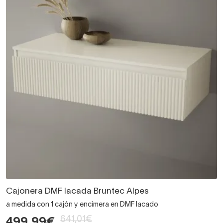
Cajonera DMF lacada Bruntec Alpes
a medida con 1 cajón y encimera en DMF lacado
641,01€
499,99€