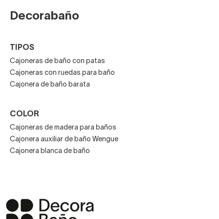
también transforma el ambiente con su diseño.
Decorabaño
Disfruta de
envíos gratuitos a domicilio
, amplia
variedad de acabados y la confianza de un equipo que
TIPOS
lleva años ayudando a las familias a diseñar su baño ideal.
Es el momento de renovar con calidad, diseño y el
Cajoneras de baño con patas
Cajoneras con ruedas para baño
respaldo de profesionales que entienden de baños.
Cajonera de baño barata
COLOR
Cajoneras de madera para baños
Cajonera auxiliar de baño Wengue
Cajonera blanca de baño