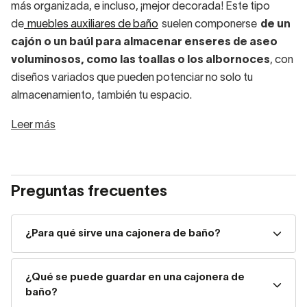
más organizada, e incluso, ¡mejor decorada! Este tipo
de
muebles auxiliares de baño
suelen componerse
de un
cajón o un baúl para almacenar enseres de aseo
voluminosos, como las toallas o los albornoces
, con
diseños variados que pueden potenciar no solo tu
almacenamiento, también tu espacio.
Leer más
Cajoneras auxiliares para baño:
tu mejor aliada para el orden
Preguntas frecuentes
Si buscas un mueble práctico y versátil, nuestras cajoneras
auxiliares para baño son una excelente opción. Ideales
para almacenar productos de higiene, cosmética o
¿Para qué sirve una cajonera de baño?
textiles como toallas y albornoces, estas piezas
ofrecen
gran capacidad sin ocupar demasiado
¿Qué se puede guardar en una cajonera de
espacio
.
baño?
Contamos con modelos como la cajonera
Landes