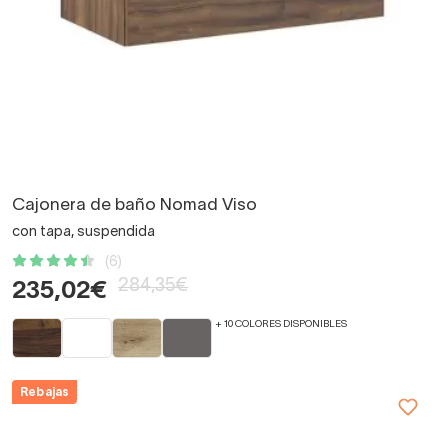
Cajonera de baño Nomad Viso
con tapa, suspendida
(6)
284,35€
235,02€
+ 10 COLORES DISPONIBLES
Rebajas