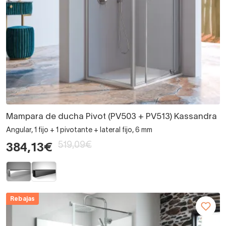
Mampara de ducha Pivot (PV503 + PV513) Kassandra
Angular, 1 fijo + 1 pivotante + lateral fijo, 6 mm
519,09€
384,13€
Rebajas