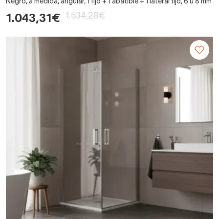
Negro, a medida, angular, 1 fijo + 1 abatible + 1 lateral fijo, 6 u 8 mm
1.534,28€
1.043,31€