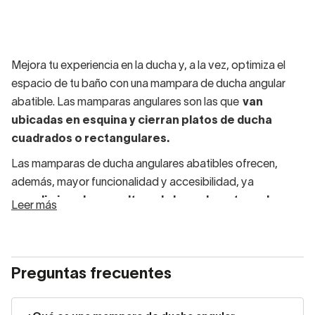
Mejora tu experiencia en la ducha y, a la vez, optimiza el
espacio de tu baño con una mampara de ducha angular
abatible. Las mamparas angulares son las que
van
ubicadas en esquina y cierran platos de ducha
cuadrados o rectangulares.
Las mamparas de ducha angulares abatibles ofrecen,
además, mayor funcionalidad y accesibilidad, ya
que
eliminan los resaltos a la hora de entrar a la
Leer más
ducha
. No tienes perfiles ni carriles inferiores que puedan
provocar tropiezos. Para personas mayores o con
movilidad reducida, las mamparas de ducha angulares
Preguntas frecuentes
abatibles son
altamente funcionales y prácticas.
Una mampara de ducha en esquina será perfecta en baños