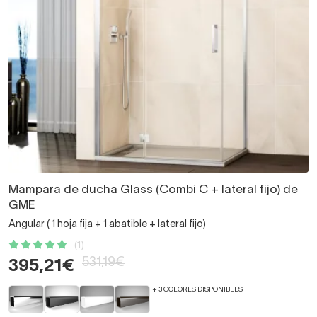
Mampara de ducha Glass (Combi C + lateral fijo) de
GME
Angular ( 1 hoja fija + 1 abatible + lateral fijo)
(1)
531,19€
395,21€
+ 3 COLORES DISPONIBLES