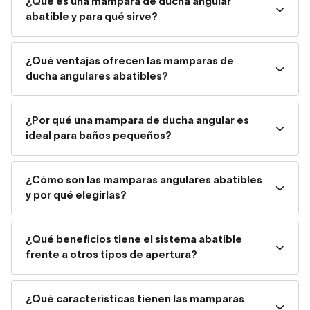
¿Qué es una mampara de ducha angular
pequeños o espacios ajustados. Hay muchas
abatible y para qué sirve?
composiciones, con mayor o menor número de hojas,
partes fijas y móviles.
¡Encuentra la mejor para tu
baño!
¿Qué ventajas ofrecen las mamparas de
ducha angulares abatibles?
¿Qué es una mampara angular
abatible y por qué elegirla?
¿Por qué una mampara de ducha angular es
ideal para baños pequeños?
Las mamparas angulares abatibles están formadas
por
hojas móviles que giran sobre bisagras y
¿Cómo son las mamparas angulares abatibles
pueden combinarse con paneles fijos, creando
y por qué elegirlas?
configuraciones versátiles
. Son perfectas para platos
de ducha cuadrados o rectangulares colocados en
¿Qué beneficios tiene el sistema abatible
esquina, una solución cada vez más común en reformas
frente a otros tipos de apertura?
modernas.
A diferencia de las correderas o plegables, el sistema
¿Qué características tienen las mamparas
abatible elimina los carriles inferiores, lo que se traduce en