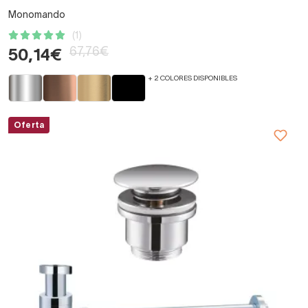
Monomando
(1)
67,76€
50,14€
+ 2 COLORES DISPONIBLES
Oferta