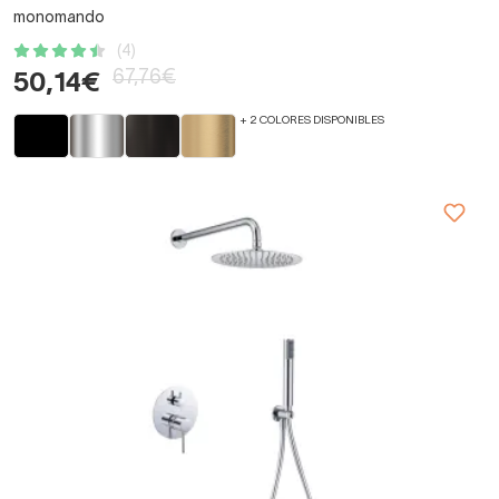
monomando
(4)
67,76€
50,14€
+ 2 COLORES DISPONIBLES