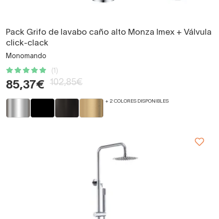
Pack Grifo de lavabo caño alto Monza Imex + Válvula
click-clack
Monomando
(1)
102,85€
85,37€
+ 2 COLORES DISPONIBLES