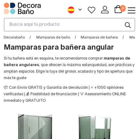
0
Decorabaño
Mamparas de baño
Mamparas de bañera
Mamp
Mamparas para bañera angular
Si tu bañera está en esquina, te recomendamos comprar
mamparas de
bañera angulares
, que ofrecen la máxima estanqueidad, son prácticas y
amplían espacios. Elige la tuya del grosor, acabado y tipo de apertura que
más te guste
📦 Con Envío GRATIS y Garantía de devolución | ⭐ +1000 opiniones
verificadas | 💰 Posibilidad de financiación | 💡 Asesoramiento ONLINE
inmediato y GRATUITO