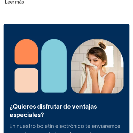
Leer más
Si tu bañera está ubicada en una esquina, lo mejor
es instalar una mampara de bañera angular
corredera.
Este tipo de mamparas
cierran de forma estanca el
espacio de baño
para que no haya fugas de agua,
salpicaduras o se pierda el calor que se concentra durante
su uso.
Tu mampara corredera en esquina de bañera angular la
tienes de
diversas marcas, grosores de cristal y
¿Quieres disfrutar de ventajas
colores de perfilería
. ¿Cuál te gusta más?
especiales?
En nuestro boletín electrónico te enviaremos
En cuanto a la composición, una mampara de bañera