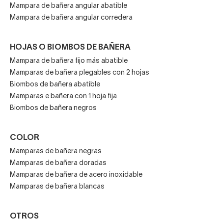
La perfilería, especialmente la de aluminio,
puede
Mampara de bañera angular abatible
Mampara de bañera angular corredera
encontrarse ahora en más colores, no solo
plateado o cromado brillante: en negro, en blanco,
en oro rosa, en dorado, en níquel cepillado…
HOJAS O BIOMBOS DE BAÑERA
Mampara de bañera fijo más abatible
Mamparas de bañera plegables con 2 hojas
Biombos de bañera abatible
Mamparas e bañera con 1 hoja fija
Biombos de bañera negros
COLOR
Mamparas de bañera negras
Mamparas de bañera doradas
Mamparas de bañera de acero inoxidable
Mamparas de bañera blancas
OTROS