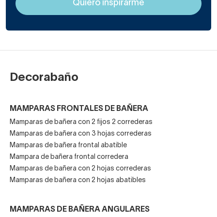
váter, mueble, etc).
Gran variedad de acabados de
perfilería
Decorabaño
MAMPARAS FRONTALES DE BAÑERA
Lo realmente novedoso hoy en día de las mamparas de
Mamparas de bañera con 2 fijos 2 correderas
bañera angulares correderas es su diseño, que prescinde
Mamparas de bañera con 3 hojas correderas
de perfiles inferiores y
apuesta por una perfilería de
Mamparas de bañera frontal abatible
aluminio o acero más depurada, fina y elegante.
Mampara de bañera frontal corredera
Esto sofistica el aspecto de la mampara
Mamparas de bañera con 2 hojas correderas
considerablemente y, en consecuencia, cualquier
Mamparas de bañera con 2 hojas abatibles
habitación.
MAMPARAS DE BAÑERA ANGULARES