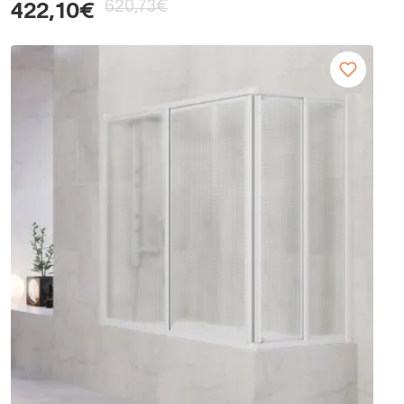
620,73€
422,10€