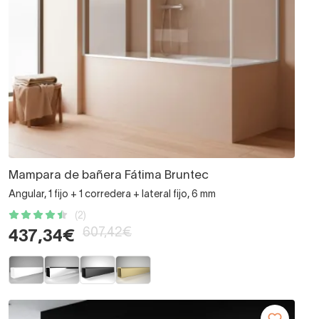
Mampara de bañera Fátima Bruntec
Angular, 1 fijo + 1 corredera + lateral fijo, 6 mm
(2)
607,42€
437,34€