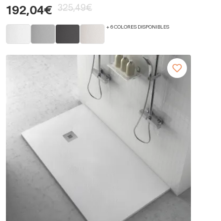
325,49€
192,04€
+ 6 COLORES DISPONIBLES