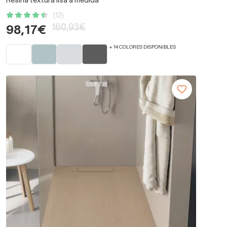
Resina textura lisa a medida
(12)
160,93€
98,17€
+ 14 COLORES DISPONIBLES