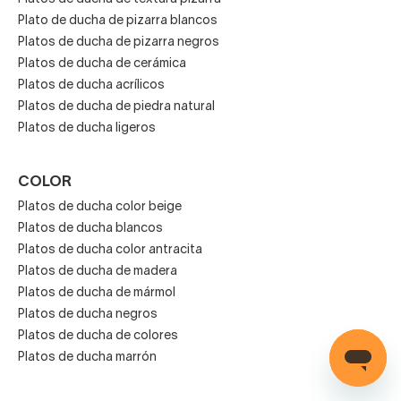
acabados que emulan la piedra, la madera o incluso el
Plato de ducha de pizarra blancos
cuero. ¡Y a todo color!
Platos de ducha de pizarra negros
Otra firma con platos muy atractivos es Duplach, que
Platos de ducha de cerámica
combina una colección de platos de ducha modernos muy
Platos de ducha acrílicos
Platos de ducha de piedra natural
baratos de resina y textura lisa o pizarra con otra más
Platos de ducha ligeros
novedosa como es la Stone 3D. En esta línea, también de
platos de ducha de resinas y cargas minerales pero de
mayor gama (y cubierta gel coat), el fabricante logra imitar
COLOR
el mármol negro, la madera rústica o el cemento de forma
Platos de ducha color beige
espectacular. ¡Te encantarán!
Platos de ducha blancos
Platos de ducha color antracita
Platos de ducha modernos pero
Platos de ducha de madera
Platos de ducha de mármol
económicos
Platos de ducha negros
Platos de ducha de colores
Aunque los platos de diseño suelen tener un precio más
Platos de ducha marrón
elevado, en nuestra tienda online conviven decenas de
platos de ducha modernos baratos con otros de gama