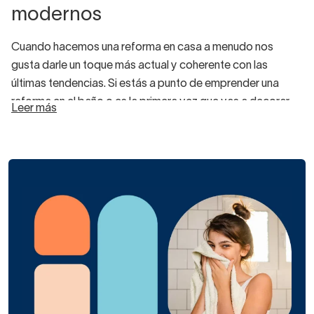
modernos
Cuando hacemos una reforma en casa a menudo nos
gusta darle un toque más actual y coherente con las
últimas tendencias. Si estás a punto de emprender una
reforma en el baño o es la primera vez que vas a decorar
Leer más
uno y quieres saber lo que se lleva, lo mejor es que elijas
alguno de nuestros
platos de ducha
modernos. Pero,
¿sabes cómo son los platos de diseño más actual y
contemporáneo?
Son platos de ducha de materiales innovadores.
Son platos planos o a ras del suelo.
Son platos impermeables, antideslizantes y fáciles
de limpiar.