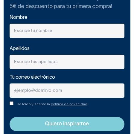
minimalistas
5€ de descuento para tu primera compra!
Nombre
La mayoría de grifos de baño negros
se fabrican
en
latón lacado negro mate
, pero también los hay de
acero.
Apellidos
Los grifos negros monomando para duchas son los más
económicos y minimalistas
. Su instalación en la pared
queda muy ligera visualmente y, además,
favorece el
Tu correo electrónico
movimiento en la ducha.
He leído y acepto la
política de privacidad
Nuestros grifos de ducha negros tienen
mínimo tres
años de garantía,
en muchos modelos cinco. Podemos
suministrar repuestos si los necesitas una vez agotada la
garantía.