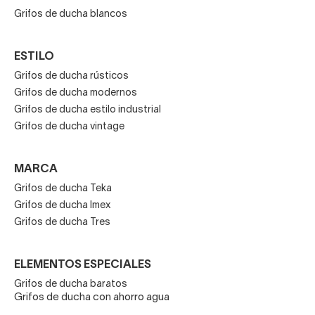
Los
grifos negros de lavabo
los tienes
empotrados o
Grifos de ducha blancos
de tipo repisa.
Dentro de estos últimos, puedes elegir
uno de caño bajo, medio o bien un grifo de lavabo negro
ESTILO
de caño alto para conjuntar con un
lavabo sobre encimera.
Grifos de ducha rústicos
Grifos de ducha modernos
Grifos de ducha estilo industrial
Grifos de ducha vintage
MARCA
Grifos de ducha Teka
Grifos de ducha Imex
Grifos de ducha Tres
ELEMENTOS ESPECIALES
Grifos de ducha baratos
Grifos de ducha con ahorro agua