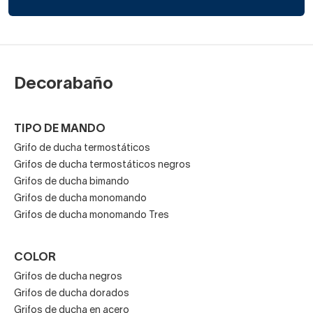
A tu grifo negro con plato de ducha le iría genial un fijo de
ducha de cristal con algo de perfilería negra o un
serigrafiado estilo loft. ¡Ya verás qué ducha más bonita!
Decorabaño
Las
mamparas de ducha
con perfiles de aluminio
TIPO DE MANDO
negro mate
son contemporáneas y atractivas. Han
Grifo de ducha termostáticos
conquistado el corazón de muchos amantes del diseño
Grifos de ducha termostáticos negros
industrial, vintage o escandinavo.
Grifos de ducha bimando
Grifos de ducha monomando
Grifos de ducha monomando Tres
Lo mejor sería combinar la
grifería de ducha
de este color
con un grifo negro de lavabo para tener tu grifería de baño
COLOR
completa a juego.
Grifos de ducha negros
Grifos de ducha dorados
Grifos de ducha en acero