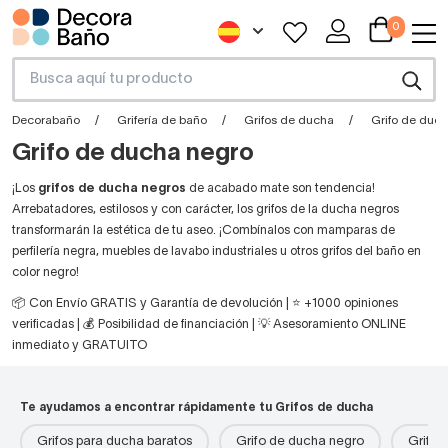
0
Decorabaño
Grifería de baño
Grifos de ducha
Grifo de duc
Grifo de ducha negro
¡Los
grifos de ducha negros
de acabado mate son tendencia!
Arrebatadores, estilosos y con carácter, los grifos de la ducha negros
transformarán la estética de tu aseo. ¡Combínalos con mamparas de
perfilería negra, muebles de lavabo industriales u otros grifos del baño en
color negro!
📦 Con Envío GRATIS y Garantía de devolución | ⭐ +1000 opiniones
verificadas | 💰 Posibilidad de financiación | 💡 Asesoramiento ONLINE
inmediato y GRATUITO
Te ayudamos a encontrar rápidamente tu Grifos de ducha
Grifos para ducha baratos
Grifo de ducha negro
Grifos