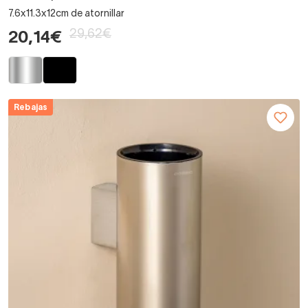
7.6x11.3x12cm de atornillar
29,62€
20,14€
Rebajas