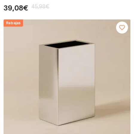
45,98€
39,08€
Rebajas