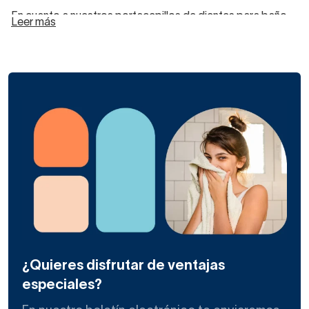
En cuanto a nuestros portacepillos de dientes para baño,
Leer más
los tenemos muy diferentes entre sí.
Según material,
colocación, color o acabado, hallarás piezas muy
diversas
. El precio también aumentará en función de que
sea una pieza de diseño o hecha con un material más
noble.
En nuestra web, un portacepillos de baño te puede costar
c
omo mínimo 11 euros.
El vaso portacepillos de dientes más caro de nuestro
catálogo es un modelo hecho de cristal al ácido y aluminio
que cuesta 81 euros.
Por materiales, los tenemos de plástico ABS, latón,
madera, zamak, acero inoxidable, cristal, acrílico o
¿Quieres disfrutar de ventajas
cerámica.
especiales?
El zamak, una aleación de zinc con aluminio, magnesio y