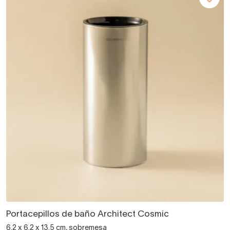
Portacepillos de baño Architect Cosmic
6.2 x 6.2 x 13.5 cm, sobremesa