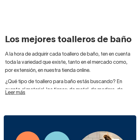
Los mejores toalleros de baño
A la hora de adquirir cada toallero de baño, ten en cuenta
toda la variedad que existe, tanto en el mercado como,
por extensión, en nuestra tienda online.
¿Qué tipo de toallero para baño estás buscando? En
cuanto al material, los tienes: de metal, de madera, de
Leer más
cristal, acrílico, zamak, etc.
Por tipo de colocación, los verás: atornillados,
pegados, colgados o apoyados.
Por otro lado, los hay en forma de barra, enganche o