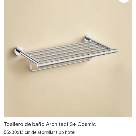
Toallero de baño Architect S+ Cosmic
55x30x13 cm de atornillar tipo hotel