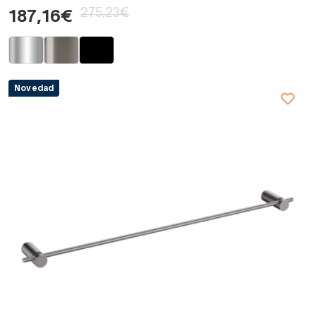
275,23€
187,16€
Novedad