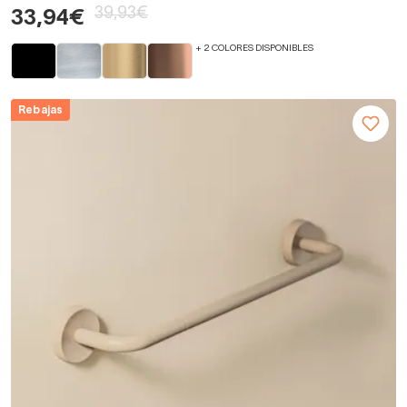
39,93€
33,94€
+ 2 COLORES DISPONIBLES
Rebajas