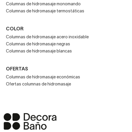
moderna, no es la única que se encuentra en el mercado.
Columnas de hidromasaje monomando
Columnas de hidromasaje termostáticas
Existen también
columnas de hidromasaje
monomando
. Estas tienen una única palanca que sirve
COLOR
para regular la temperatura y el caudal del agua, con el
Columnas de hidromasaje acero inoxidable
aireador incorporado.
Columnas de hidromasaje negras
Columnas de hidromasaje blancas
OFERTAS
Columnas de hidromasaje económicas
Ofertas columnas de hidromasaje