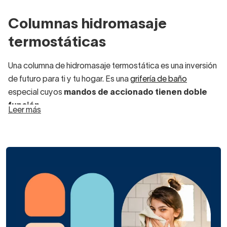
Columnas hidromasaje
termostáticas
Una columna de hidromasaje termostática es una inversión
de futuro para ti y tu hogar. Es una
grifería de baño
especial cuyos
mandos de accionado tienen doble
función.
Leer más
Uno de los mandos sirve para
regular la
temperatura del agua
de forma simple, sin
complicaciones.
La segunda llave
regula el caudal del agua
,
pudiendo elegir la fuerza con la que sale en todo
momento.