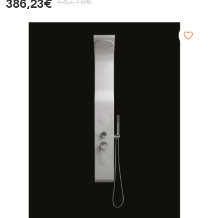
482,79€
386,23€