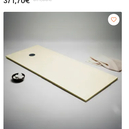
371,70€