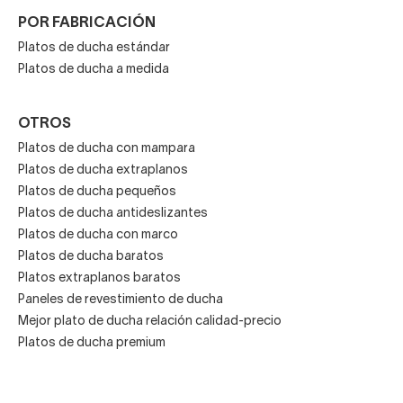
POR FABRICACIÓN
Color y acabado elegido.
Platos de ducha estándar
Platos de ducha a medida
Nivel de personalización o fabricación a medida.
OTROS
Platos de ducha con mampara
Platos de ducha extraplanos
Trabajamos con primeras marcas para ofrecer una
Platos de ducha pequeños
excelente relación calidad-precio dentro del segmento de
Platos de ducha antideslizantes
piedra natural.
Platos de ducha con marco
Platos de ducha baratos
¿Por qué elegir Decorabaño?
Platos extraplanos baratos
Paneles de revestimiento de ducha
Especialistas en equipamiento de baño.
Mejor plato de ducha relación calidad-precio
Platos de ducha premium
Amplio catálogo con opciones personalizables.