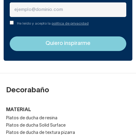
Gran valor estético y decorativo.
He leído y acepto la
política de privacidad
Ideal para baños de diseño o estilo clásico.
Colores disponibles en platos
de ducha de piedra natural
Uno de los grandes atractivos de los platos de ducha en
Decorabaño
piedra natural es su variedad cromática. En Decorabaño
puedes encontrar modelos en:
MATERIAL
Blanco
Platos de ducha de resina
Platos de ducha Solid Surface
Platos de ducha de textura pizarra