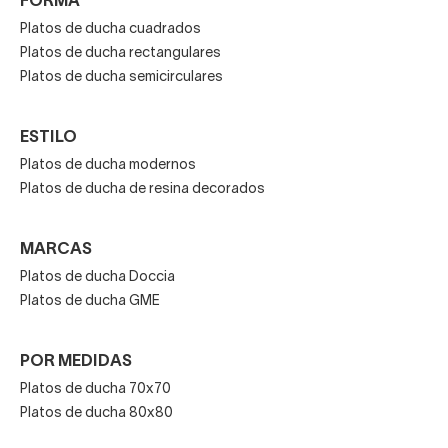
FORMA
Otros tonos naturales según disponibilidad
Platos de ducha cuadrados
Platos de ducha rectangulares
Platos de ducha semicirculares
Esta gama permite integrar el plato de ducha tanto en
baños modernos minimalistas como en espacios rústicos
o clásicos.
ESTILO
Platos de ducha modernos
Precios y factores que
Platos de ducha de resina decorados
influyen en el coste
MARCAS
Los precios de los platos de ducha de piedra natural
Platos de ducha Doccia
pueden variar según:
Platos de ducha GME
Tipo de piedra (granito o mármol).
POR MEDIDAS
Platos de ducha 70x70
Dimensiones y grosor.
Platos de ducha 80x80​