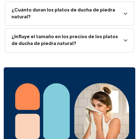
configuraciones de platos de ducha en piedra natural
según espacio y diseño:
¿Cuánto duran los platos de ducha de piedra
natural?
Uso
Ventaja
Formato
recomendado
principal
¿Influye el tamaño en los precios de los platos
Baños medianos y
Mayor superficie
de ducha de piedra natural?
Rectangular
grandes
de ducha
Optimización del
Cuadrado
Baños pequeños
espacio
Reformas
Integración
Extraplano
modernas
estética
Espacios
Adaptación
Forma L o T
irregulares
personalizada
Materiales: granito y mármol