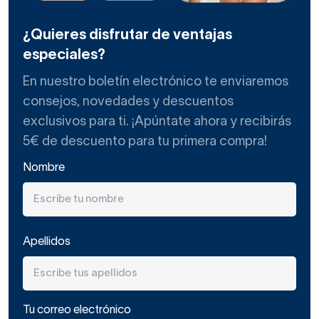
Los platos de ducha de piedra natural pueden fabricarse
principalmente en:
¿Quieres disfrutar de ventajas
especiales?
Granito
En nuestro boletín electrónico te enviaremos
Extremadamente resistente a impactos.
consejos, novedades y descuentos
exclusivos para ti. ¡Apúntate ahora y recibirás
5€ de descuento para tu primera compra!
Muy duradero en uso intensivo.
Nombre
Menor porosidad natural.
Apellidos
Mármol
Acabado elegante y marmoleado.
Tu correo electrónico