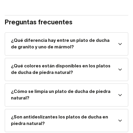
Alta resistencia a golpes y rayaduras.
Preguntas frecuentes
Excelente comportamiento frente a la humedad.
¿Qué diferencia hay entre un plato de ducha
Superficie antideslizante según acabado.
de granito y uno de mármol?
¿Qué colores están disponibles en los platos
Es una opción especialmente recomendada en reformas
de ducha de piedra natural?
donde se busca un resultado duradero y visualmente
sofisticado.
¿Cómo se limpia un plato de ducha de piedra
natural?
Tipos de platos de ducha de
piedra natural
¿Son antideslizantes los platos de ducha en
piedra natural?
En Decorabaño puedes encontrar diferentes