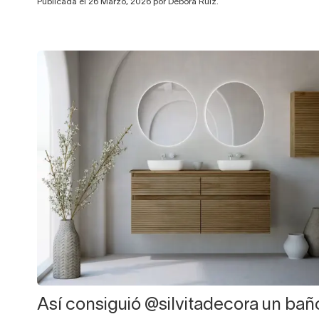
Publicada el 26 Marzo, 2026 por Debora Ruiz.
Así consiguió @silvitadecora un bañ