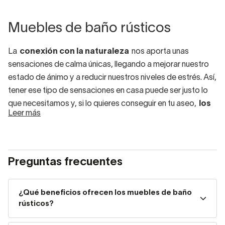
Muebles de baño rústicos
La
conexión con la naturaleza
nos aporta unas
sensaciones de calma únicas, llegando a mejorar nuestro
estado de ánimo y a reducir nuestros niveles de estrés. Así,
tener ese tipo de sensaciones en casa puede ser justo lo
que necesitamos y, si lo quieres conseguir en tu aseo,
los
Leer más
muebles de baño estilo rústico pueden ser justo lo
que necesitas
.
Características de muebles
Preguntas frecuentes
rústicos baño
¿Qué beneficios ofrecen los muebles de baño
Los muebles rústicos de baño destacan por su apariencia
rústicos?
natural y su construcción robusta. Fabricados