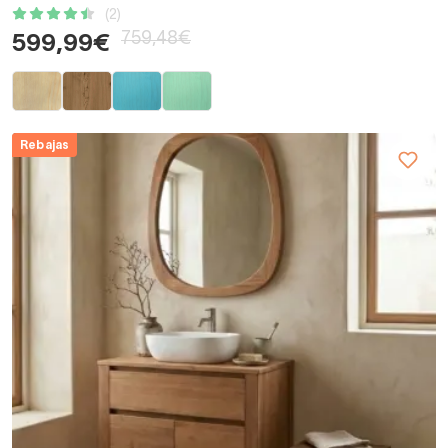
(2)
759,48€
599,99€
Rebajas