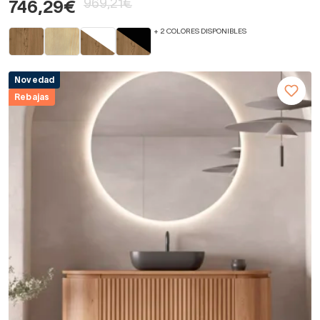
969,21€
746,29€
+ 2 COLORES DISPONIBLES
Novedad
Rebajas