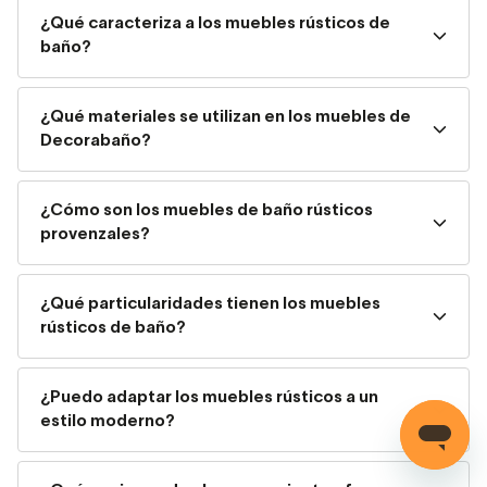
habitualmente en madera maciza, estos muebles evocan
¿Qué caracteriza a los muebles rústicos de
la tranquilidad de las casas de campo, el calor del hogar y
baño?
la atemporalidad del diseño clásico. Cada mueble de baño
rústico con lavabo que ofrecemos está pensado para unir
funcionalidad y
estética sin renunciar a la calidad.
¿Qué materiales se utilizan en los muebles de
Decorabaño?
En Decorabaño seleccionamos cuidadosamente
materiales resistentes a la humedad y los cambios de
temperatura, garantizando así que nuestros muebles para
¿Cómo son los muebles de baño rústicos
provenzales?
baño rústicos duren muchos años en perfectas
condiciones.
¿Qué particularidades tienen los muebles
¿Cómo es un mueble de baño
rústicos de baño?
provenzal?
¿Puedo adaptar los muebles rústicos a un
Los
muebles de madera
rústicos provenzal se
estilo moderno?
caracterizan por ser
muebles de baño blancos
o
incluso azules. Son propios de la región de Provence