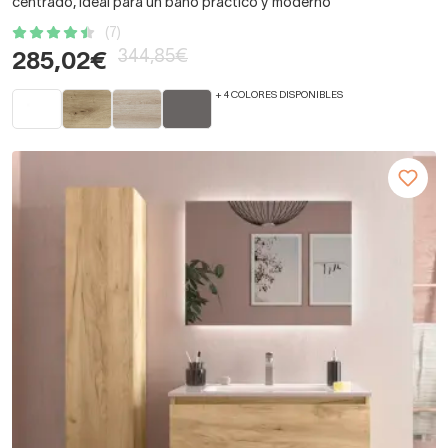
centrado, ideal para un baño práctico y moderno
(7)
344,85€
285,02€
+ 4 COLORES DISPONIBLES