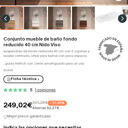
Conjunto mueble de baño fondo
reducido 40 cm Nido Viso
suspendido de fondo reducido 40 cm con 2 cajones y
lavabo centrado, ideal para baños con poco espacio
,
guías Hettich con cierre amortiguado para un uso
suave
Ficha técnica
5
1 opiniones
301,29€
−17.35%
249,02€
Ahorras 52,27€
Mejor precio garantizado
Indica las opciones que necesitas