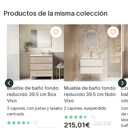
Productos de la misma colección
Mueble de baño fondo
Mueble de baño fondo
Co
reducido 39.5 cm Box
reducido 39.5 cm Nido
ba
Viso
Viso
cm
3 cajones, con patas y lavabo
2 cajones, suspendido
con
centrado
de 
(3)
lav
(2)
260,15€
215,01€
ba