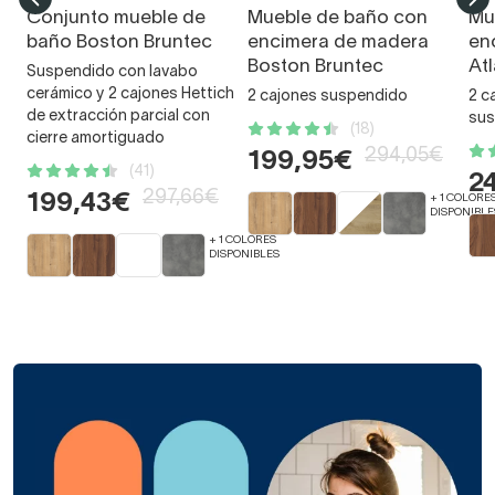
Conjunto mueble de
Mueble de baño con
Mu
baño Boston Bruntec
encimera de madera
en
Boston Bruntec
At
Suspendido con lavabo
cerámico y 2 cajones Hettich
2 cajones suspendido
2 c
de extracción parcial con
sus
(18)
cierre amortiguado
294,05€
199,95€
(41)
2
297,66€
199,43€
+ 1 COLORE
DISPONIBLE
+ 1 COLORES
DISPONIBLES