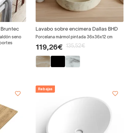
 Bruntec
Lavabo sobre encimera Dallas BHD
faldón seno
Porcelana mármol pintada 36x36x12 cm
oportes
135,52€
119,26€
Rebajas