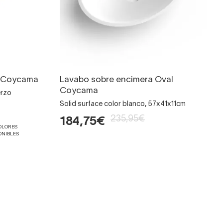
s Coycama
Lavabo sobre encimera Oval
Coycama
erzo
Solid surface color blanco, 57x41x11cm
235,95€
184,75€
COLORES
ONIBLES