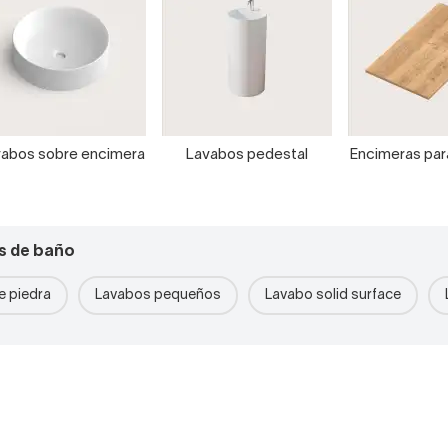
abos sobre encimera
Lavabos pedestal
Encimeras pa
s de baño
 piedra
Lavabos pequeños
Lavabo solid surface