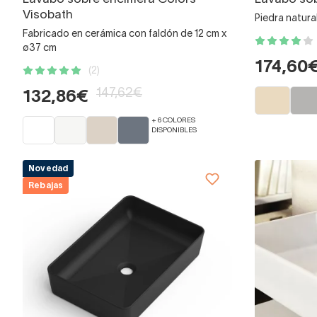
Visobath
Piedra natur
Fabricado en cerámica con faldón de 12 cm x
ø37 cm
174,60
(2)
147,62€
132,86€
+ 6 COLORES
DISPONIBLES
Novedad
Rebajas