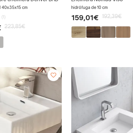
al 40x35x15 cm
hidrófuga de 10 cm
192,39€
159,01€
(1)
223,85€
€