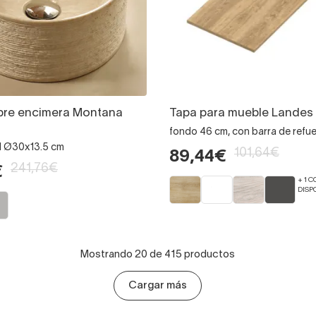
bre encimera Montana
Tapa para mueble Lande
fondo 46 cm, con barra de refu
al Ø30x13.5 cm
101,64€
89,44€
241,76€
€
+ 1 
DISP
Mostrando 20 de 415 productos
Cargar más