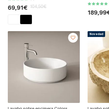
104,50€
69,91€
189,99
Novedad
Lavabo sobre encimera Colors
Lavabo so