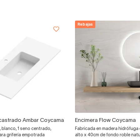
Rebajas
castrado Ambar Coycama
Encimera Flow Coycama
, blanco, 1 seno centrado,
Fabricada en madera hidrófuga
ara grifería empotrada
alto x 40cm de fondo roble natu