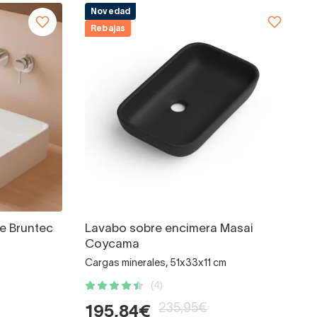
Novedad
Rebajas
e Bruntec
Lavabo sobre encimera Masai
Coycama
Cargas minerales, 51x33x11 cm
(4)
235,95€
195,84€