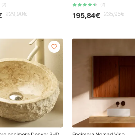
(2)
(2)
229,90€
235,95€
€
195,84€
bre encimera Denver BHD
Encimera Nomad Viso