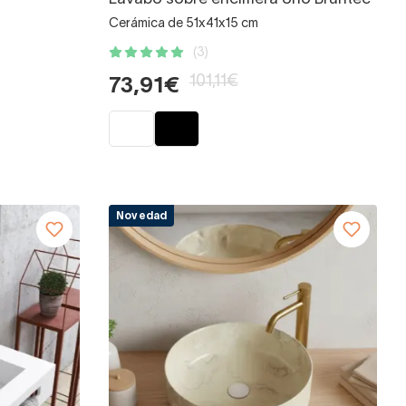
Cerámica de 51x41x15 cm
(3)
101,11€
73,91€
Novedad