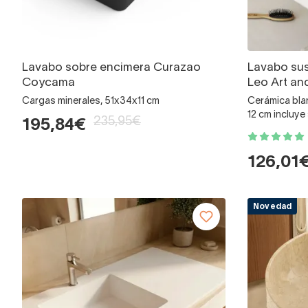
Lavabo sobre encimera Curazao
Lavabo su
Coycama
Leo Art an
Cargas minerales, 51x34x11 cm
Cerámica blan
12 cm incluy
235,95€
195,84€
126,01
Novedad