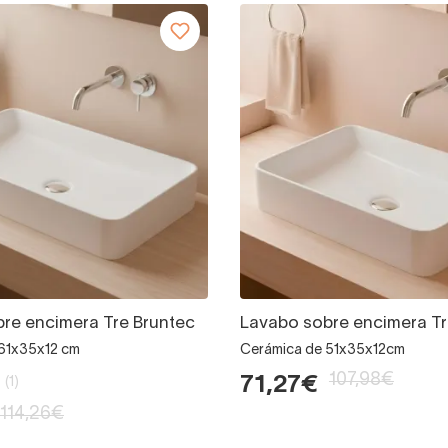
re encimera Tre Bruntec
Lavabo sobre encimera Tr
61x35x12 cm
Cerámica de 51x35x12cm
107,98€
71,27€
(1)
114,26€