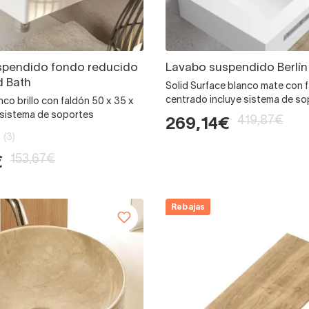
spendido fondo reducido
Lavabo suspendido Berlín
d Bath
Solid Surface blanco mate con 
centrado incluye sistema de s
co brillo con faldón 50 x 35 x
e sistema de soportes
419,87€
269,14€
(3)
153,67€
€
Rebajas