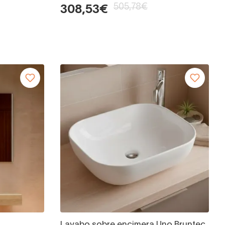
505,78€
308,53€
Lavabo sobre encimera Uno Bruntec