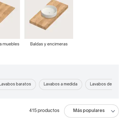
ra muebles
Baldas y encimeras
Lavabos baratos
Lavabos a medida
Lavabos de piedra r
415 productos