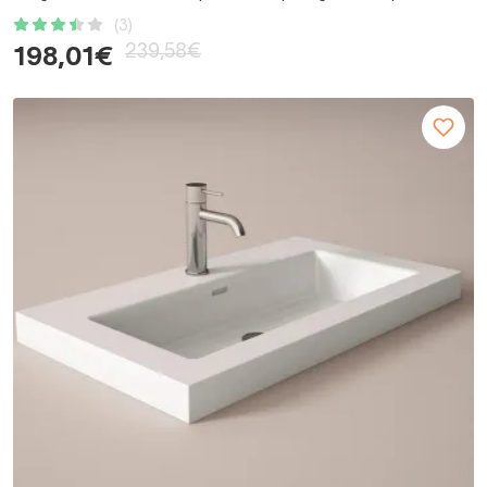
(3)
239,58€
198,01€