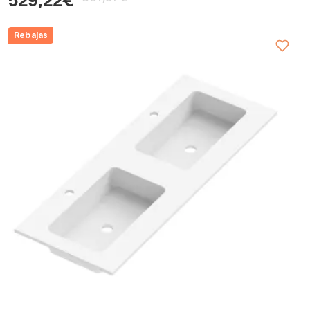
529,22€
Rebajas