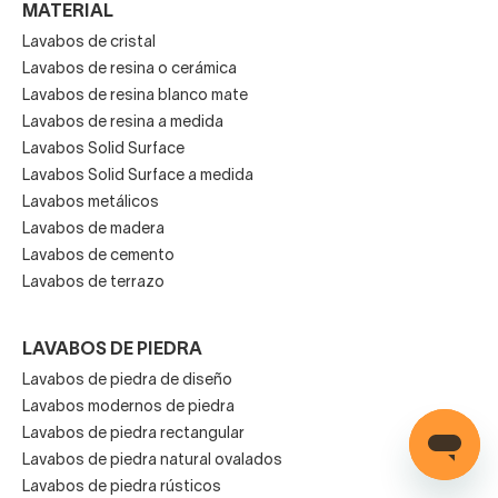
sin perder movilidad y funcionalidad.
MATERIAL
Lavabos de cristal
Lavabos de resina o cerámica
La clave para colocar un
lavabo doble
es prestar
Lavabos de resina blanco mate
atención a su colocación. En cuartos de baño de tamaño
Lavabos de resina a medida
medio, los lavabos de doble poza suspendidos son un
Lavabos Solid Surface
acierto.
Lavabos Solid Surface a medida
Lavabos metálicos
Lavabos de madera
Se instalan directamente sobre la pared y dejan libre la
Lavabos de cemento
zona inferior, una manera de
ampliar visualmente el
Lavabos de terrazo
espacio y ganar centímetros muy prácticos
. Bajo el
lavabo puedes colocar un estante para toallas, una
LAVABOS DE PIEDRA
cajonera también suspendida o cestos de mimbre.
Lavabos de piedra de diseño
Lavabos modernos de piedra
Lavabos de piedra rectangular
Si escoges un mueble de baño adecuado, la combinación
Lavabos de piedra natural ovalados
de este con un lavabo de doble poza encastrado es
Lavabos de piedra rústicos