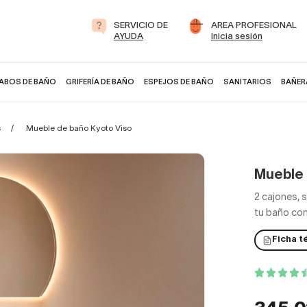
SERVICIO DE
AREA PROFESIONAL
AYUDA
Inicia sesión
ABOS DE BAÑO
GRIFERÍA DE BAÑO
ESPEJOS DE BAÑO
SANITARIOS
BAÑER
s
Mueble de baño Kyoto Viso
Mueble 
2 cajones, 
tu baño con
Ficha t