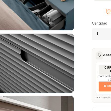
Cantidad
Apro
CU
para pedi
a 
DB
* Cupón apli