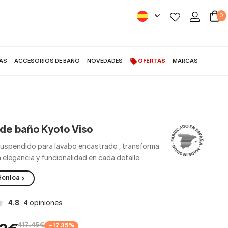
0
AS
ACCESORIOS DE BAÑO
NOVEDADES
OFERTAS
MARCAS
de baño Kyoto Viso
suspendido para lavabo encastrado
,
transforma
 elegancia y funcionalidad en cada detalle.
écnica
4.8
4 opiniones
417,45€
−17.35%