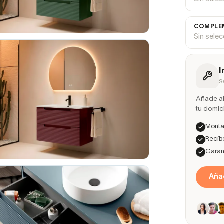
COMPLEM
Sin sele
I
S
Añade ah
tu domici
Montaj
Recíbe
Garant
Añad