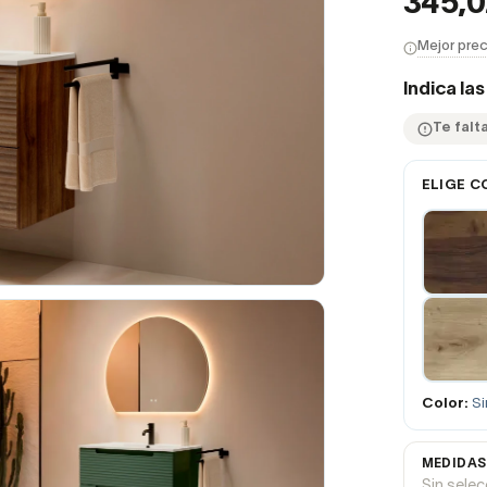
345,
Mejor prec
Indica la
Te falt
ELIGE C
Color:
Si
MEDIDAS
Sin sele