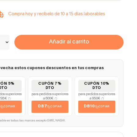
Compra hoy y recíbelo de 10 a 15 días laborables
Añadir al carrito
vecha estos cupones descuentos en tus compras
PÓN 5%
CUPÓN 7%
CUPÓN 10%
DTO
DTO
DTO
dos superiores
para pedidos superiores
para pedidos superiores
295€
a 600€
a 950€
(*)
(*)
(*)
5
DB7
DB10
COPIAR
COPIAR
COPIAR
cable en todas las marcas excepto GME, NASHI.