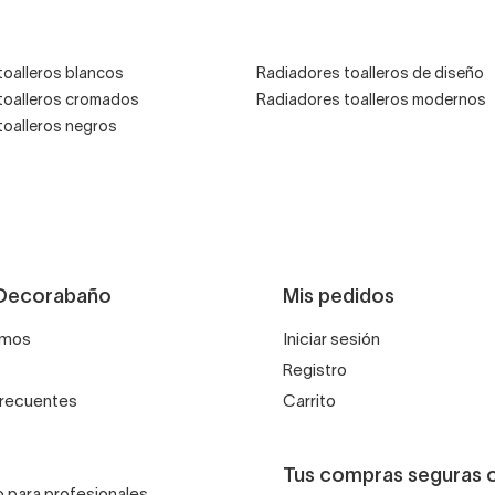
ecoración con radiadores toalle
toalleros blancos
Radiadores toalleros de diseño
toalleros cromados
Radiadores toalleros modernos
ción con varios toalleros de baño del mismo acabado que el rad
toalleros negros
 plateados, negros o blancos.
Decorabaño
Mis pedidos
omos
Iniciar sesión
Registro
frecuentes
Carrito
Tus compras seguras 
 para profesionales