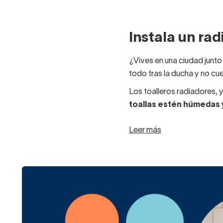
Instala un rad
¿Vives en una ciudad junto
todo tras la ducha y no cue
Los toalleros radiadores, 
toallas estén húmedas 
Además, los radiadores to
Leer más
rentables que un calefacto
¿Habías pensado ya elegir 
pequeños, de barras horizo
Los radiadores
toalleros 
son los de la marca Oxen. 
con doble funcionalidad.