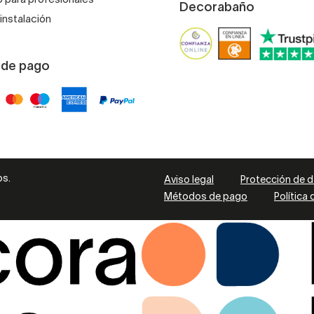
Decorabaño
instalación
 de pago
os.
Aviso legal
Protección de 
Métodos de pago
Política