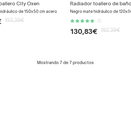
oallero City Oxen
Radiador toallero de bañ
hidráulico de 150x50 cm acero
Negro mate hidráulico de 120x
192,39€
€
(1)
192,39€
130,83€
Mostrando 7 de 7 productos