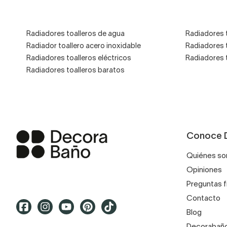
Completa tu d
Radiadores toalleros de agua
Radiadores 
Radiador toallero acero inoxidable
Radiadores 
Puedes completar tu decora
Radiadores toalleros eléctricos
Radiadores 
Tienes modelos cromados,
Radiadores toalleros baratos
Conoce 
Quiénes s
Opiniones
Preguntas 
Contacto
Blog
Decorabaño