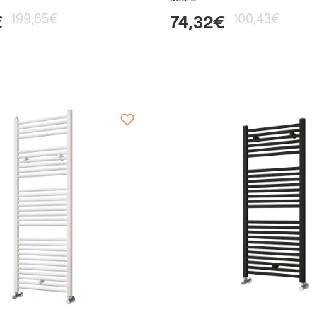
199,65€
100,43€
€
74,32€