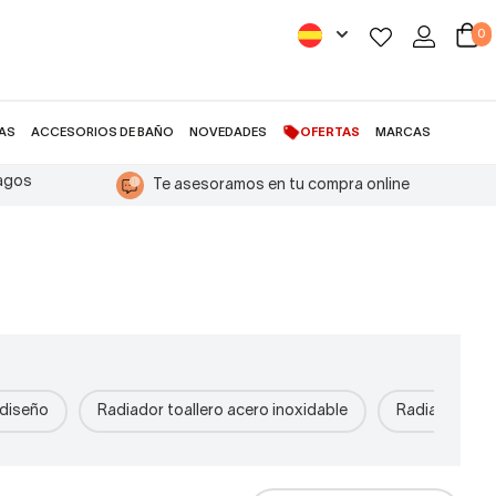
0
AS
ACCESORIOS DE BAÑO
NOVEDADES
OFERTAS
MARCAS
pagos
Te asesoramos en tu compra online
 diseño
Radiador toallero acero inoxidable
Radiador toal