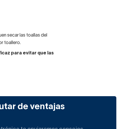
n secar las toallas del
r toallero.
icaz para evitar que las
por lo que serán más
ienes más grandes, más
utar de ventajas
liente) que más vendemos
 algunos incluso cuentan