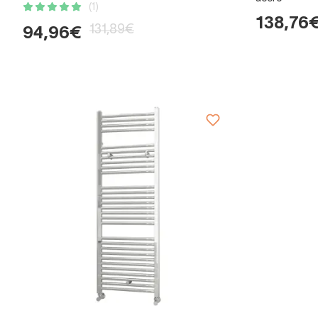
(1)
138,76
131,89€
94,96€