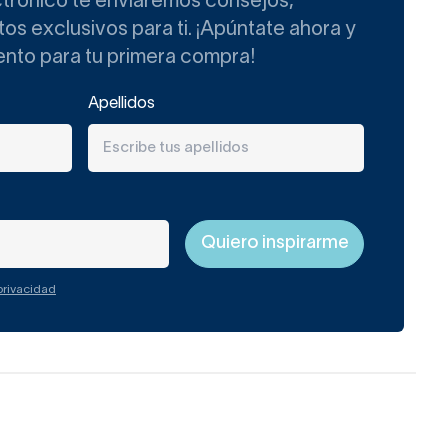
ctrónico te enviaremos consejos,
tar la habitación? Pues los
s exclusivos para ti. ¡Apúntate ahora y
algo de decoración bonita.
ento para tu primera compra!
Apellidos
oalleros de baño
s se secarán en un
 piezas son esenciales para
vacuar el aire acumulado
 privacidad
e conectan a la corriente
adiador toallero de acero.
icio. Elige las medidas en