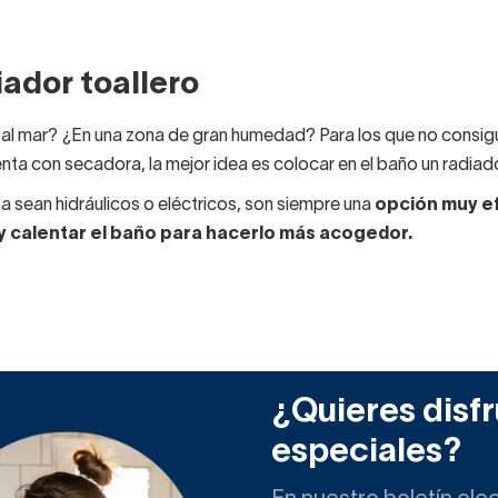
iador toallero
 al mar? ¿En una zona de gran humedad? Para los que no consigue
nta con secadora, la mejor idea es colocar en el baño un radiado
ya sean hidráulicos o eléctricos, son siempre una
opción muy ef
y calentar el baño para hacerlo más acogedor.
alleros de nuestro catálogo no consumen apenas electricidad, 
r.
un radiador para el baño que permita colgar tus toallas? Los t
ntales o tipo “placa”.
¿Quieres disfr
eléctricos o hidráulicos
(por cuyo interior discurre agua ca
Todos se instalan en la pared, son cromados, grises o blancos y
especiales?