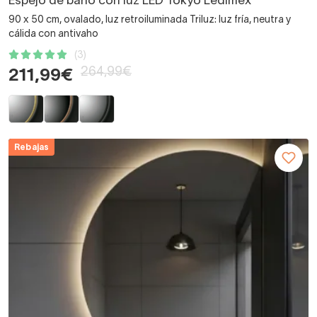
Espejo de baño con luz LED Tokyo Ledimex
90 x 50 cm, ovalado, luz retroiluminada Triluz: luz fría, neutra y
cálida con antivaho
(3)
264,99€
211,99€
Rebajas