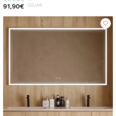
135,14€
91,90€