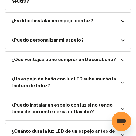
neutra?
de lo bien o mal que ventile el baño.
Si tienes un mueble suspendido y buscas un
¿Es difícil instalar un espejo con luz?
look limpio,
ve a por un espejo sin marco o con uno
muy fino. Es lo que
mejor conserva esa
¿Puedo personalizar mi espejo?
sensación de ligereza
que buscan este tipo de
muebles.
¿Qué ventajas tiene comprar en Decorabaño?
Si necesitas precisión para maquillarte o
afeitarte
, un espejo de aumento es tu mejor opción
¿Un espejo de baño con luz LED sube mucho la
factura de la luz?
— muchos se enganchan con imán al espejo principal.
También puedes optar por luz LED en tono neutro-
frío directamente sobre el espejo grande.
¿Puedo instalar un espejo con luz si no tengo
toma de corriente cerca del lavabo?
Si quieres que el espejo sea el protagonista
del baño,
juega con formas asimétricas,
¿Cuánto dura la luz LED de un espejo antes de