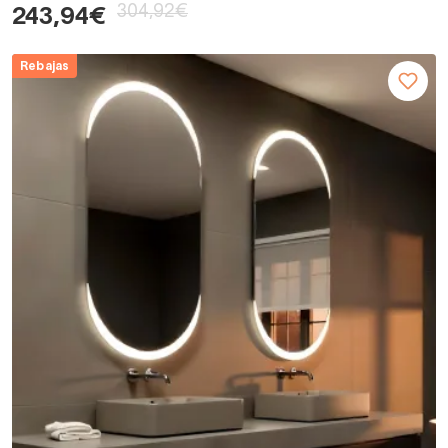
304,92€
243,94€
Rebajas