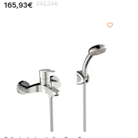
242,24€
165,93€