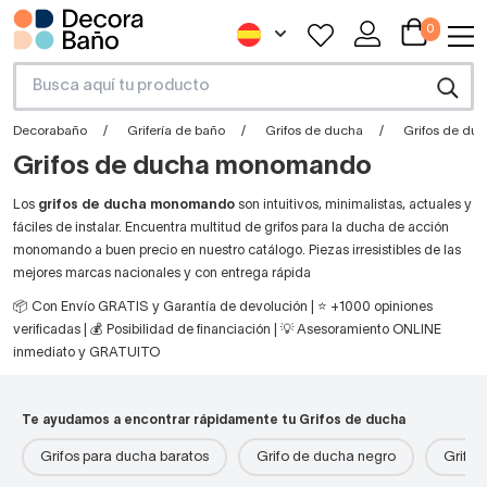
0
Decorabaño
Grifería de baño
Grifos de ducha
Grifos de d
Grifos de ducha monomando
Los
grifos de ducha monomando
son intuitivos, minimalistas, actuales y
fáciles de instalar. Encuentra multitud de grifos para la ducha de acción
monomando a buen precio en nuestro catálogo. Piezas irresistibles de las
mejores marcas nacionales y con entrega rápida
📦 Con Envío GRATIS y Garantía de devolución | ⭐ +1000 opiniones
verificadas | 💰 Posibilidad de financiación | 💡 Asesoramiento ONLINE
inmediato y GRATUITO
Te ayudamos a encontrar rápidamente tu Grifos de ducha
Grifos para ducha baratos
Grifo de ducha negro
Grifos