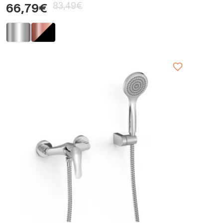
83,49€
66,79€