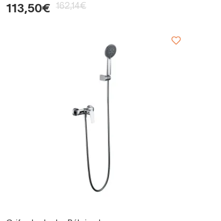
162,14€
113,50€