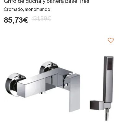
Grifo de ducha y bañera Base Tres
Cromado, monomando
131,89€
85,73€