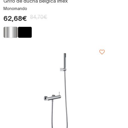
Grifo de ducha Bélgica Imex
Monomando
84,70€
62,68€