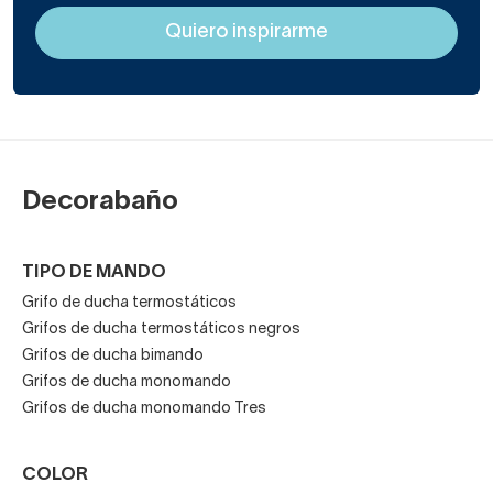
Menor inversión, ya que son más baratos.
Facilidad de uso por parte de los más pequeños.
Gran variedad de diseños, colores y acabados por
su popularidad.
Decorabaño
Innovación en el diseño de la maneta.
Funciones de ahorro como aireador o limitador de
TIPO DE MANDO
caudal.
Grifo de ducha termostáticos
Grifos de ducha termostáticos negros
Prestaciones extra geniales como la “posición
Grifos de ducha bimando
central fría”. Permite ahorrar en el consumo de agua
Grifos de ducha monomando
caliente al salir agua fría cuando la llave esta en el
Grifos de ducha monomando Tres
centro de su recorrido.
COLOR