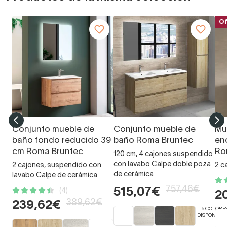
Of
Conjunto mueble de
Conjunto mueble de
Mu
baño fondo reducido 39
baño Roma Bruntec
en
cm Roma Bruntec
Ro
120 cm, 4 cajones suspendido
con lavabo Calpe doble poza
2 cajones, suspendido con
2 c
de cerámica
lavabo Calpe de cerámica
757,46€
515,07€
(4)
2
389,62€
239,62€
+ 5 COLORE
DISPONIBLE