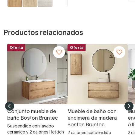
Productos relacionados
Oferta
Oferta
Conjunto mueble de
Mueble de baño con
Mu
baño Boston Bruntec
encimera de madera
en
Boston Bruntec
At
Suspendido con lavabo
cerámico y 2 cajones Hettich
2 cajones suspendido
2 c