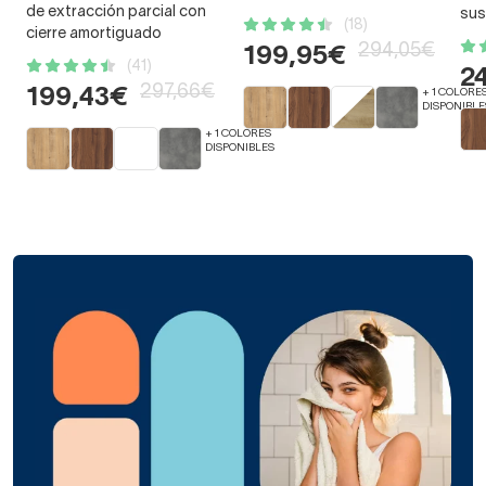
de extracción parcial con
sus
(18)
cierre amortiguado
294,05€
199,95€
(41)
2
297,66€
199,43€
+ 1 COLORE
DISPONIBLE
+ 1 COLORES
DISPONIBLES