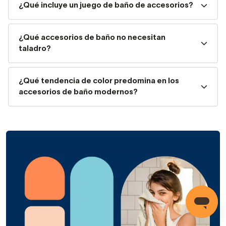
¿Qué incluye un juego de baño de accesorios?
Radiadores toalleros.
¿Qué accesorios de baño no necesitan
Perchas y ganchos de baño.
taladro?
Soportes para secador de pelo y plancha.
¿Qué tendencia de color predomina en los
Papeleras de baño.
accesorios de baño modernos?
Portarrollos de papel higiénico.
Escobilleros de baño.
Portaescobilleros de pie.
Jaboneras de baño.
Dosificadores de jabón.
Portacepillos y vasos.