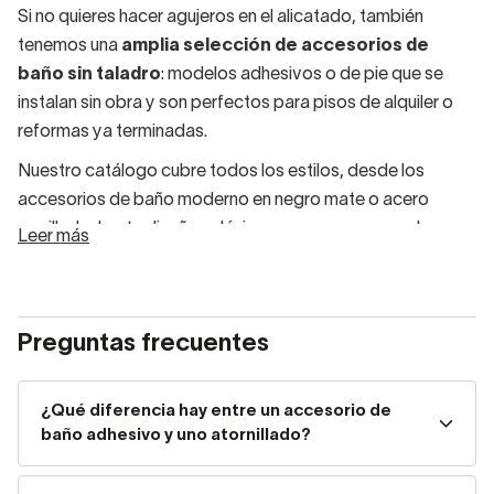
Si no quieres hacer agujeros en el alicatado, también
tenemos una
amplia selección de accesorios de
baño sin taladro
: modelos adhesivos o de pie que se
instalan sin obra y son perfectos para pisos de alquiler o
reformas ya terminadas.
Nuestro catálogo cubre todos los estilos, desde los
accesorios de baño moderno en negro mate o acero
cepillado, hasta diseños clásicos en cromo, pasando por
Leer más
opciones infantiles y soluciones de accesibilidad para
movilidad reducida.
Preguntas frecuentes
Encuentra el accesorio que
necesitas
¿Qué diferencia hay entre un accesorio de
baño adhesivo y uno atornillado?
Explora nuestras categorías de complementos sueltos:
Estantes y rinconeras para baño
.