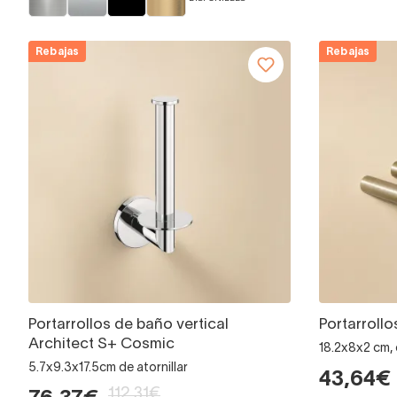
Rebajas
Rebajas
Portarrollos de baño vertical
Portarroll
Architect S+ Cosmic
18.2x8x2 cm, 
5.7x9.3x17.5cm de atornillar
43,64€
112,31€