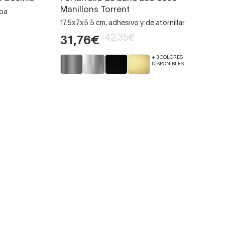
Manillons Torrent
apa
17.5x7x5.5 cm, adhesivo y de atornillar
42,35€
31,76€
+ 3 COLORES
DISPONIBLES