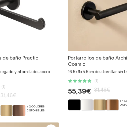
s de baño Practic
Portarrollos de baño Arch
Cosmic
pegado y atornillado, acero
16.5x9x5.5cm de atornillar sin 
(1)
(1)
81,46€
55,39€
31,46€
+ 4 
DISP
+ 2 COLORES
DISPONIBLES