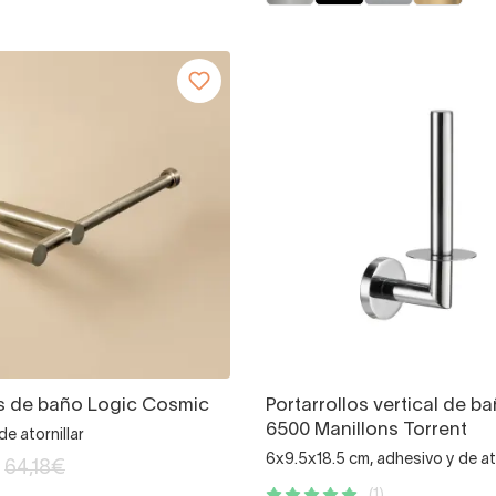
os de baño Logic Cosmic
Portarrollos vertical de b
6500 Manillons Torrent
de atornillar
6x9.5x18.5 cm, adhesivo y de ato
64,18€
(1)