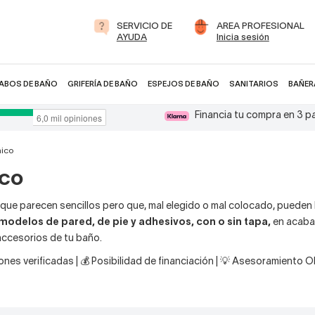
SERVICIO DE
AREA PROFESIONAL
AYUDA
Inicia sesión
ABOS DE BAÑO
GRIFERÍA DE BAÑO
ESPEJOS DE BAÑO
SANITARIOS
BAÑER
Financia tu compra en 3 
nico
ico
 que parecen sencillos pero que, mal elegido o mal colocado, pueden
modelos de pared, de pie y adhesivos, con o sin tapa,
en acaba
accesorios de tu baño.
nes verificadas | 💰 Posibilidad de financiación | 💡 Asesoramiento 