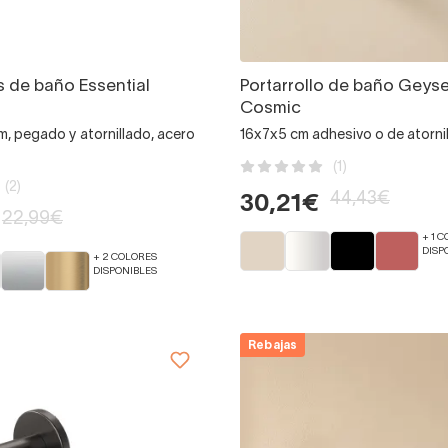
s de baño Essential
Portarrollo de baño Geyse
Cosmic
, pegado y atornillado, acero
16x7x5 cm adhesivo o de atornil
(1)
(2)
44,43€
30,21€
22,99€
+ 1 
DISP
+ 2 COLORES
DISPONIBLES
Rebajas