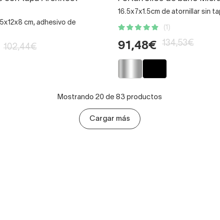
16.5x7x1.5cm de atornillar sin t
15x12x8 cm, adhesivo de
(1)
134,53€
91,48€
102,44€
Mostrando 20 de 83 productos
Cargar más