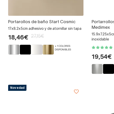
Portarollos de baño Start Cosmic
Portarrollo
Medimex
17x8.2x5cm adhesivo y de atornillar sin tapa
15.9x7.25x5cm
27,15€
18,46€
inoxidable
+ 1 COLORES
DISPONIBLES
19,54€
Novedad