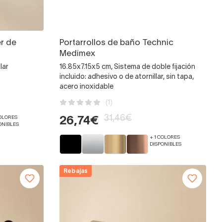
r de
Portarrollos de baño Technic
Medimex
lar
16.85x7.15x5 cm, Sistema de doble fijación
incluido: adhesivo o de atornillar, sin tapa,
acero inoxidable
(1)
31,46€
COLORES
26,74€
ONIBLES
+ 1 COLORES
DISPONIBLES
Rebajas