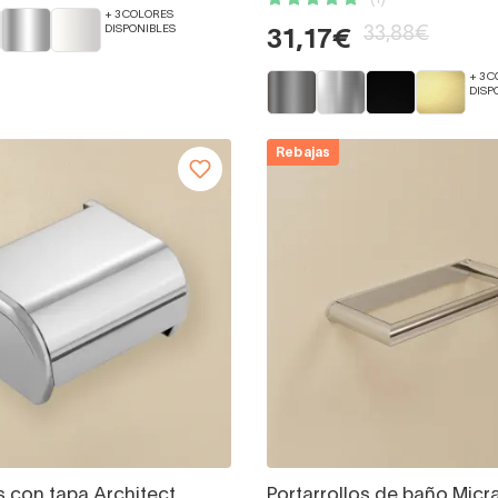
+ 3 COLORES
DISPONIBLES
33,88€
31,17€
+ 3 
DISP
Rebajas
s con tapa Architect
Portarrollos de baño Mic