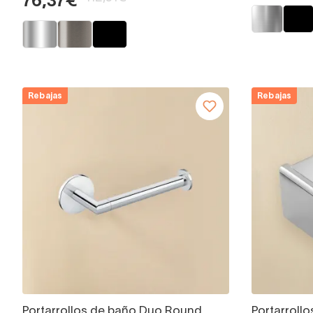
76,37€
Rebajas
Rebajas
Portarrollos de baño Duo Round
Portarrollo