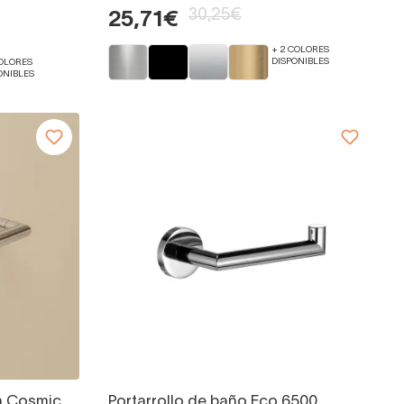
30,25€
25,71€
+ 2 COLORES
DISPONIBLES
COLORES
ONIBLES
ra Cosmic
Portarrollo de baño Eco 6500