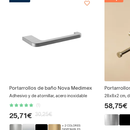
Portarrollos de baño Nova Medimex
Portarroll
Adhesivo y de atornillar, acero inoxidable
28x8x2 cm, de
58,75€
(1)
30,25€
25,71€
+ 2 COLORES
DISPONIBLES