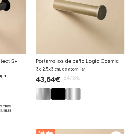
itect S+
Portarrollos de baño Logic Cosmic
3x12.5x3 cm, de atornillar
tapa
64,18€
43,64€
COLORES
ONIBLES
Rebajas