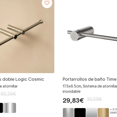
os doble Logic Cosmic
Portarrollos de baño Tim
 atornillar
17.5x6.5cm, Sistema de atornilla
inoxidable
86,39€
35,09€
29,83€
+ 2 
DISP