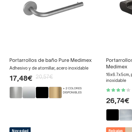
Portarrollos de baño Pure Medimex
Portarrollo
Medimex
Adhesivo y de atornillar, acero inoxidable
16x6.7x5cm, 
20,57€
17,48€
inoxidable
+ 2 COLORES
DISPONIBLES
26,74€
Novedad
Rebajas