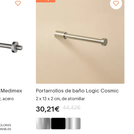
e Medimex
Portarrollos de baño Logic Cosmic
r, acero
2 x 13 x 2 cm, de atornillar
44,43€
30,21€
COLORES
ONIBLES