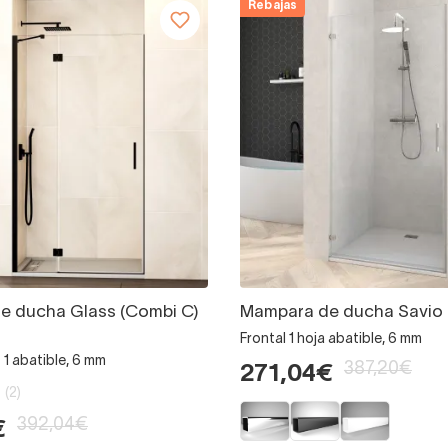
Rebajas
e ducha Glass (Combi C)
Mampara de ducha Savio 
Frontal 1 hoja abatible, 6 mm
 + 1 abatible, 6 mm
387,20€
271,04€
(2)
392,04€
€