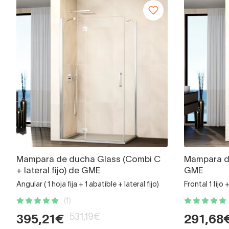
Mampara de ducha Glass (Combi C
Mampara d
+ lateral fijo) de GME
GME
Angular ( 1 hoja fija + 1 abatible + lateral fijo)
Frontal 1 fijo
(1)
531,19€
395,21€
291,68