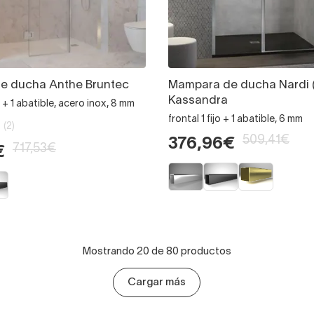
e ducha Anthe Bruntec
Mampara de ducha Nardi 
Kassandra
s + 1 abatible, acero inox, 8 mm
frontal 1 fijo + 1 abatible, 6 mm
(2)
509,41€
376,96€
717,53€
€
Mostrando 20 de 80 productos
Cargar más