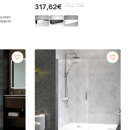
453,75€
317,62€
COLORES
ONIBLES