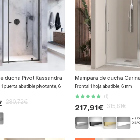
e ducha Pivot Kassandra
Mampara de ducha Carina
 + 1 puerta abatible pivotante, 6
Frontal 1 hoja abatible, 6 mm
(1)
280,72€
€
315,81€
217,91€
+ 2 
DISP