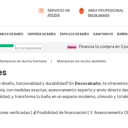
SERVICIO DE
AREA PROFESIONAL
AYUDA
Inicia sesión
ABOS DE BAÑO
GRIFERÍA DE BAÑO
ESPEJOS DE BAÑO
SANITARIOS
BAÑER
Financia tu compra en 3 
Mamparas de ducha frontales
Mamparas de ducha abatibles
es
diseño, funcionalidad y durabilidad? En
Decorabaño
, te ofrecemo
ría, con medidas exactas, asesoramiento experto y envío directo des
 calidad, y transforma tu baño en un espacio moderno, cómodo y tota
nes verificadas | 💰 Posibilidad de financiación | 💡 Asesoramiento 