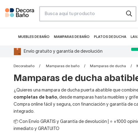
MUEBLES DE BAÑO
MAMPARAS DE BAÑO
PLATOS DE DUCHA
LAV
Envío gratuito y garantía de devolución
Decorabaño
Mamparas de baño
Mamparas de ducha
Mamparas de ducha abatibl
¿Quieres una mampara de ducha puerta abatible que combine 
completas de baño
, desde mamparas hasta muebles y grife
Compra online fácil y segura, con financiación y garantía de
integrado.
📦 Con Envío GRATIS y Garantía de devolución | ⭐ +1000 opinio
inmediato y GRATUITO