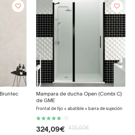
Bruntec
Mampara de ducha Open (Combi C)
de GME
Frontal de fijo + abatible + barra de sujeción
(1)
435,60€
324,09€