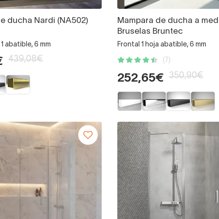
e ducha Nardi (NA502)
Mampara de ducha a med
Bruselas Bruntec
+ 1 abatible, 6 mm
Frontal 1 hoja abatible, 6 mm
439,08€
€
(7)
350,90€
252,65€