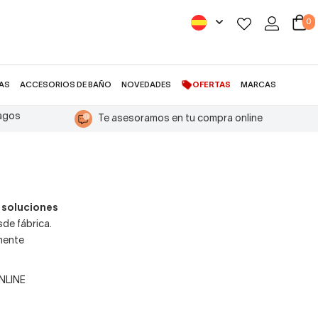
0
AS
ACCESORIOS DE BAÑO
NOVEDADES
OFERTAS
MARCAS
pagos
Te asesoramos en tu compra online
s
soluciones
de fábrica.
lmente
ONLINE