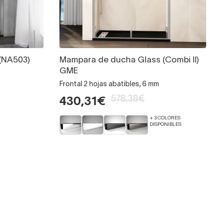
(NA503)
Mampara de ducha Glass (Combi II)
GME
Frontal 2 hojas abatibles, 6 mm
578,38€
430,31€
+ 3 COLORES
DISPONIBLES