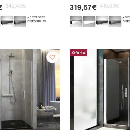
342,43€
415,03€
€
319,57€
+ 3 COLORES
+ 3 
DISPONIBLES
DISP
Oferta