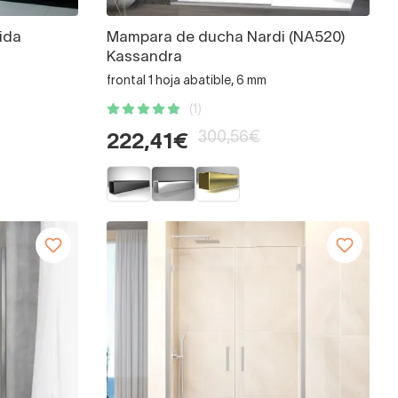
ida
Mampara de ducha Nardi (NA520)
Kassandra
frontal 1 hoja abatible, 6 mm
(1)
300,56€
222,41€