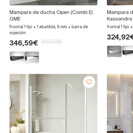
Mampara de ducha Open (Combi E)
Mampara d
GME
Kassandra
Frontal 1 fijo + 1 abatible, 6 mm + barra de
frontal 1 fijo 
sujeción
324,92
465,85€
346,59€