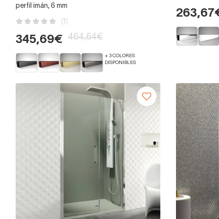
perfil imán, 6 mm
263,67
(1)
464,64€
345,69€
+ 3 COLORES
DISPONIBLES