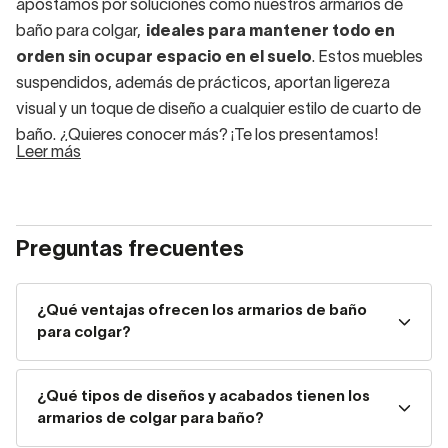
apostamos por soluciones como nuestros armarios de
baño para colgar,
ideales para mantener todo en
orden sin ocupar espacio en el suelo
. Estos muebles
suspendidos, además de prácticos, aportan ligereza
visual y un toque de diseño a cualquier estilo de cuarto de
baño. ¿Quieres conocer más? ¡Te los presentamos!
Leer más
Armarios de colgar para baños
Los armarios de colgar para baño se han convertido en
Preguntas frecuentes
una
tendencia al alza
. Ya sea en baños pequeños, aseos
de cortesía o estancias más amplias, este tipo de
¿Qué ventajas ofrecen los armarios de baño
mobiliario se adapta perfectamente a cualquier necesidad
para colgar?
de almacenaje sin saturar el ambiente. ¿Sabes por qué?
Porque en nuestro catálogo tenemos multitud de modelos
para asegurarnos de
que cada uno de vosotros
¿Qué tipos de diseños y acabados tienen los
armarios de colgar para baño?
encuentre el modelo ideal para su aseo, sin
importar dimensiones o diseño, ¡y mucho menos el