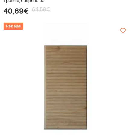
1 puerta, suspendida
64,59€
40,69€
Rebajas