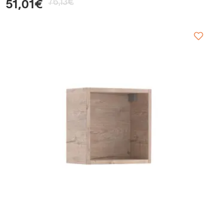
76,13€
51,01€