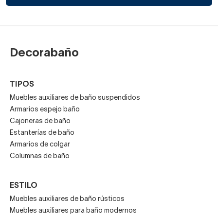
pequeños).
El tipo de apertura: con puerta abatible o tiradores
uñero.
Decorabaño
El estilo decorativo del resto del mobiliario.
TIPOS
El acabado: brillo, mate, madera natural…
Muebles auxiliares de baño suspendidos
Armarios espejo baño
En Decorabaño trabajamos con marcas líderes
Cajoneras de baño
como
Coycama
,
Bruntec
o
Ávila Dos
, que ofrecen
Estanterías de baño
calidad certificada, variedad de colores y diseños
Armarios de colgar
adaptados a las últimas tendencias en decoración de
Columnas de baño
baños.
ESTILO
Comprar armarios de baño para
Muebles auxiliares de baño rústicos
colgar
Muebles auxiliares para baño modernos