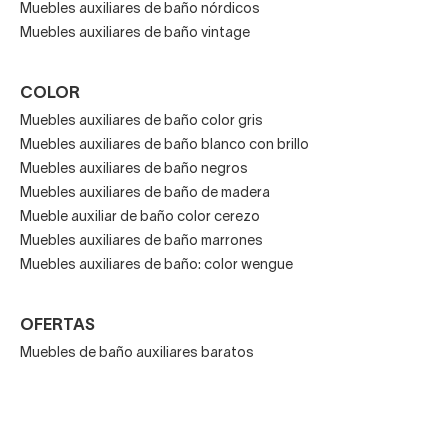
Muebles auxiliares de baño nórdicos
Muebles auxiliares de baño vintage
Si estás buscando
una forma inteligente, elegante y
funcional de mejorar tu aseo
, un armario de colgar
para baño es la solución perfecta. En Decorabaño
COLOR
llevamos desde 2016 ayudando a miles de hogares a
Muebles auxiliares de baño color gris
transformar sus espacios con muebles de calidad, diseño
Muebles auxiliares de baño blanco con brillo
y precio competitivo.
Muebles auxiliares de baño negros
Muebles auxiliares de baño de madera
Explora ahora nuestra gama de armarios de baño para
Mueble auxiliar de baño color cerezo
colgar en pared y descubre por qué más de 5.000 clientes
Muebles auxiliares de baño marrones
nos recomiendan. Con
envío gratis, financiación
Muebles auxiliares de baño: color wengue
disponible y asesoramiento personalizado
, tienes
todo lo que necesitas para dar el siguiente paso en la
OFERTAS
decoración de tu baño.
Muebles de baño auxiliares baratos