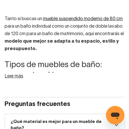
Tanto si buscas un
mueble suspendido moderno de 80 cm
para un baño individual como un conjunto de doble lavabo
de 120 cm para un baño de matrimonio, aquí encontrarás el
modelo que mejor se adapta a tu espacio, estilo y
presupuesto.
Tipos de muebles de baño:
encuentra el tuyo
Leer más
Muebles de baño suspendidos
Preguntas frecuentes
Los
muebles suspendidos
son el modelo más demandado
en reformas actuales. Al estar anclados a la pared sin tocar
el suelo,
facilitan la limpieza y aportan una sensación
¿Qué material es mejor para un mueble de
de amplitud
que los hace ideales para baños de cualquier
baño?