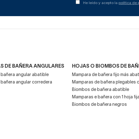
He leído y acepto la
política de
S DE BAÑERA ANGULARES
HOJAS O BIOMBOS DE BA
bañera angular abatible
Mampara de bañera fijo más abat
bañera angular corredera
Mamparas de bañera plegables c
Biombos de bañera abatible
Mamparas e bañera con 1 hoja fij
Biombos de bañera negros