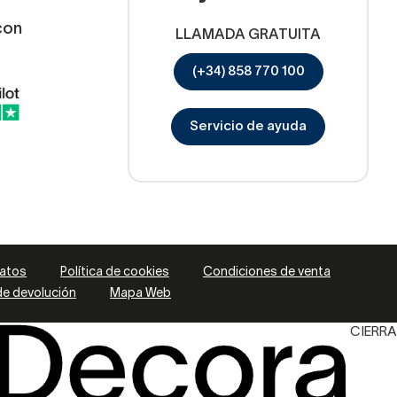
con
LLAMADA GRATUITA
(+34) 858 770 100
Servicio de ayuda
datos
Política de cookies
Condiciones de venta
 de devolución
Mapa Web
CIERRA