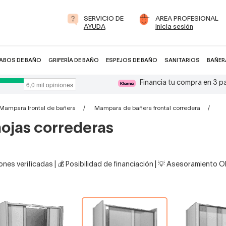
SERVICIO DE
AREA PROFESIONAL
AYUDA
Inicia sesión
ABOS DE BAÑO
GRIFERÍA DE BAÑO
ESPEJOS DE BAÑO
SANITARIOS
BAÑER
Financia tu compra en 3 
Mampara frontal de bañera
Mampara de bañera frontal corredera
Ma
ojas correderas
nes verificadas | 💰 Posibilidad de financiación | 💡 Asesoramiento 