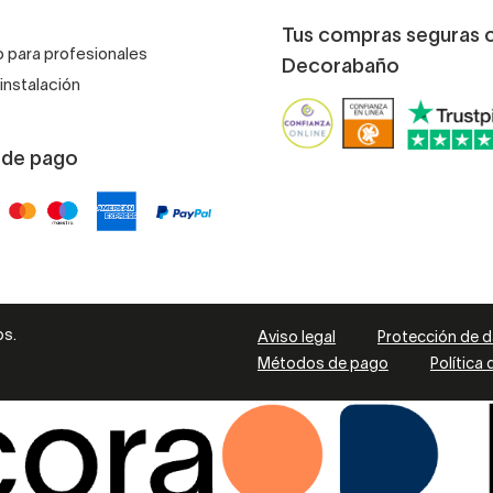
Tus compras seguras 
 para profesionales
Decorabaño
instalación
 de pago
os.
Aviso legal
Protección de 
Métodos de pago
Política