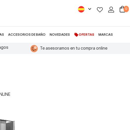
0
AS
ACCESORIOS DE BAÑO
NOVEDADES
OFERTAS
MARCAS
pagos
Te asesoramos en tu compra online
mparas de bañera con 2 hojas correderas
ONLINE