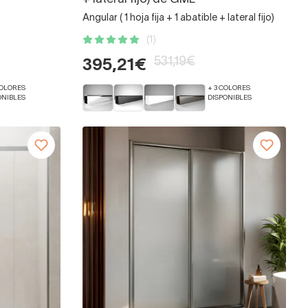
Angular ( 1 hoja fija + 1 abatible + lateral fijo)
(1)
531,19€
395,21€
COLORES
+ 3 COLORES
ONIBLES
DISPONIBLES