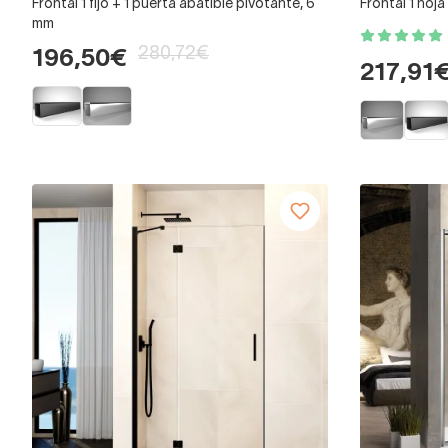
Frontal 1 fijo + 1 puerta abatible pivotante, 6
Frontal 1 hoja
mm
280,72€
196,50€
217,91