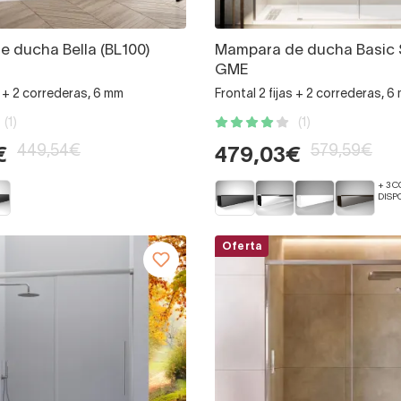
 ducha Bella (BL100)
Mampara de ducha Basic 
GME
s + 2 correderas, 6 mm
Frontal 2 fijas + 2 correderas, 6
(1)
(1)
449,54€
579,59€
€
479,03€
+ 3 
DISP
Oferta