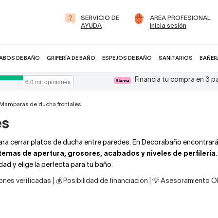
SERVICIO DE
AREA PROFESIONAL
AYUDA
Inicia sesión
ABOS DE BAÑO
GRIFERÍA DE BAÑO
ESPEJOS DE BAÑO
SANITARIOS
BAÑER
Financia tu compra en 3 
Mamparas de ducha frontales
es
ara cerrar platos de ducha entre paredes. En Decorabaño encontrará
stemas de apertura, grosores, acabados y niveles de perfilería
ad y elige la perfecta para tu baño.
nes verificadas | 💰 Posibilidad de financiación | 💡 Asesoramiento 