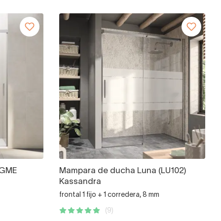
 GME
Mampara de ducha Luna (LU102)
Kassandra
frontal 1 fijo + 1 corredera, 8 mm
(9)