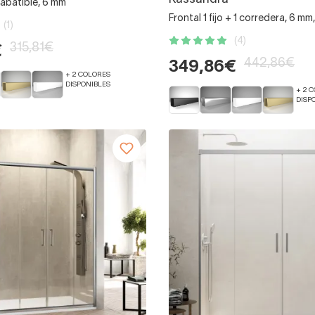
 abatible, 6 mm
Frontal 1 fijo + 1 corredera, 6 mm,
(1)
(4)
315,81€
€
442,86€
349,86€
+ 2 COLORES
DISPONIBLES
+ 2 
DISP