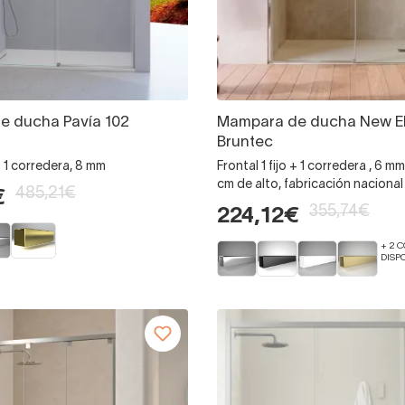
e ducha Pavía 102
Mampara de ducha New E
Bruntec
 + 1 corredera, 8 mm
Frontal 1 fijo + 1 corredera , 6 m
cm de alto, fabricación nacional
485,21€
€
355,74€
224,12€
+ 2 
DISP