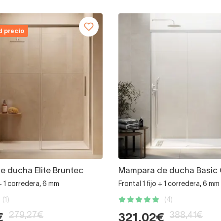
d precio
 ducha Elite Bruntec
Mampara de ducha Basic
o + 1 corredera, 6 mm
Frontal 1 fijo + 1 corredera, 6 mm
(1)
(4)
279,27€
388,41€
€
321,02€