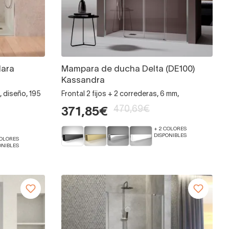
lara
Mampara de ducha Delta (DE100)
Kassandra
m, diseño, 195
Frontal 2 fijos + 2 correderas, 6 mm,
470,69€
371,85€
+ 2 COLORES
DISPONIBLES
COLORES
ONIBLES