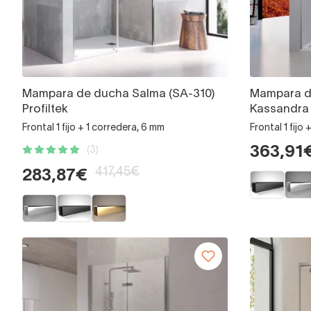
Mampara de ducha Salma (SA-310)
Mampara d
Profiltek
Kassandra
Frontal 1 fijo + 1 corredera, 6 mm
Frontal 1 fijo
363,91
(3)
417,45€
283,87€