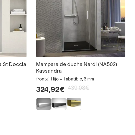
a St Doccia
Mampara de ducha Nardi (NA502)
Kassandra
frontal 1 fijo + 1 abatible, 6 mm
439,08€
324,92€