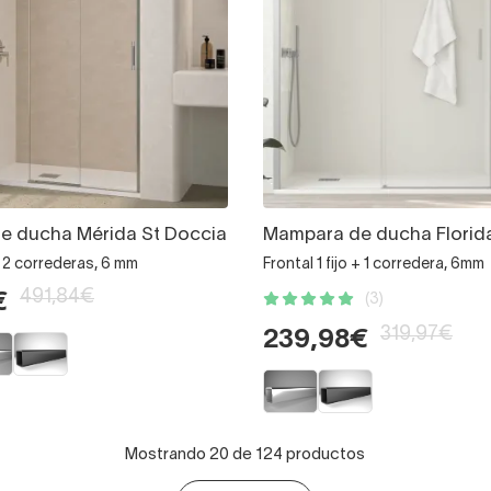
e ducha Mérida St Doccia
Mampara de ducha Florid
 + 2 correderas, 6 mm
Frontal 1 fijo + 1 corredera, 6mm
491,84€
€
(3)
319,97€
239,98€
Mostrando 20 de 124 productos