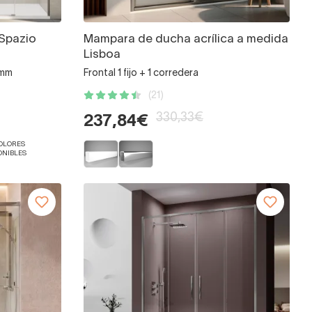
Spazio
Mampara de ducha acrílica a medida
Lisboa
 mm
Frontal 1 fijo + 1 corredera
(21)
330,33€
237,84€
COLORES
ONIBLES