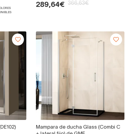
366,63€
289,64€
COLORES
ONIBLES
(DE102)
Mampara de ducha Glass (Combi C
+ lateral fijo) de GME