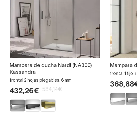
Mampara de ducha Nardi (NA300)
Mampara d
Kassandra
frontal 1 fijo
frontal 2 hojas plegables, 6 mm
368,88
584,14€
432,26€