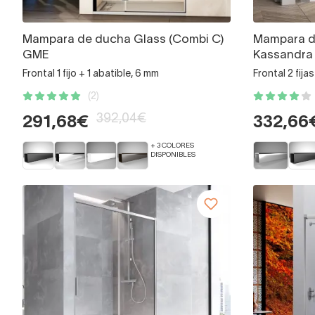
Mampara de ducha Glass (Combi C)
Mampara de
GME
Kassandra
Frontal 1 fijo + 1 abatible, 6 mm
Frontal 2 fija
(2)
392,04€
291,68€
332,66
+ 3 COLORES
DISPONIBLES