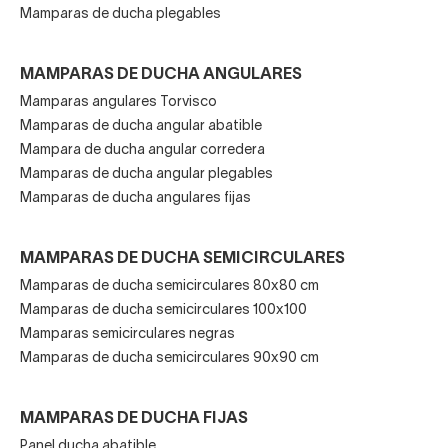
Mamparas de ducha bien
Mamparas de ducha plegables
baratas
MAMPARAS DE DUCHA ANGULARES
Nuestras
mamparas de ducha semicirculares de
Mamparas angulares Torvisco
80x80
son muy baratas, todas con una genial relación
Mamparas de ducha angular abatible
calidad-precio y fabricadas por marcas nacionales. De las
Mampara de ducha angular corredera
opciones más baratas en nuestra gran selección de
Mamparas de ducha angular plegables
mamparas para el baño
.
GME, Kassandra o Doccia
son
Mamparas de ducha angulares fijas
las firmas de nuestra decena de mamparas de ducha
curvas con estas dimensiones concretas. En cuanto a
MAMPARAS DE DUCHA SEMICIRCULARES
precios, te sorprenderán lo asequibles que te resultan: la
Mamparas de ducha semicirculares 80x80 cm
más barata no llega a los 200 euros y la más cara no llega a
Mamparas de ducha semicirculares 100x100
los 500.
Mamparas semicirculares negras
Mamparas de ducha semicirculares 90x90 cm
Este grupo de mamparas de ducha semicirculares de
80x80 cm de nuestra web tiene descuentos que oscilan
entre el 25% y el 51%. ¡Llévate una ya y empieza a
MAMPARAS DE DUCHA FIJAS
disfrutarla!
Panel ducha abatible