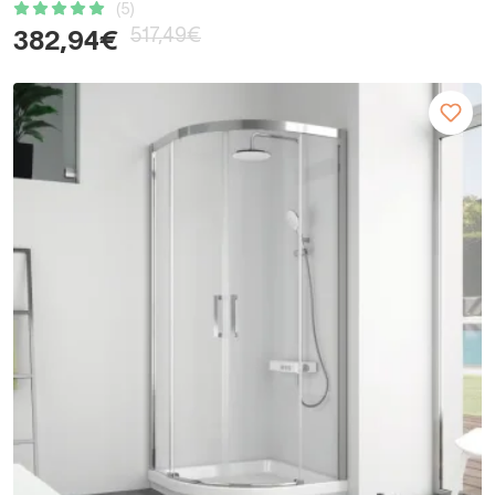
(5)
517,49€
382,94€