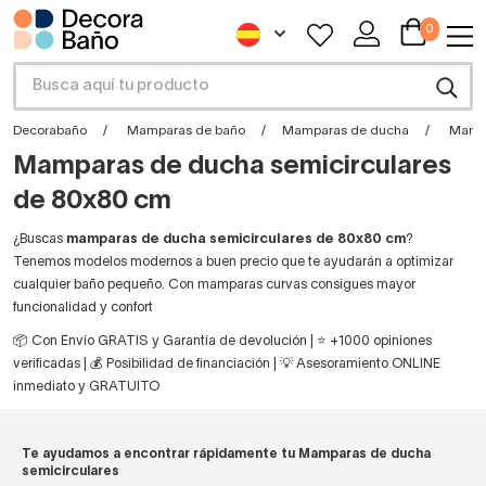
0
Decorabaño
Mamparas de baño
Mamparas de ducha
Mampa
Mamparas de ducha semicirculares
de 80x80 cm
¿Buscas
mamparas de ducha semicirculares de 80x80 cm
?
Tenemos modelos modernos a buen precio que te ayudarán a optimizar
cualquier baño pequeño. Con mamparas curvas consigues mayor
funcionalidad y confort
📦 Con Envío GRATIS y Garantía de devolución | ⭐ +1000 opiniones
verificadas | 💰 Posibilidad de financiación | 💡 Asesoramiento ONLINE
inmediato y GRATUITO
Te ayudamos a encontrar rápidamente tu Mamparas de ducha
semicirculares