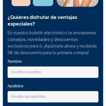
curvas más mini de las que se fabrican en el mercado, con
la ideal de conseguir el mejor aprovechamiento del
espacio posible.
¿Quieres disfrutar de ventajas
especiales?
Mamparas de ducha
En nuestro boletín electrónico te enviaremos
semicirculares de apertura
consejos, novedades y descuentos
corredera
exclusivos para ti. ¡Apúntate ahora y recibirás
5€ de descuento para tu primera compra!
Los baños o aseos pequeños en los pisos son habituales y
para esos casos, son muchos los clientes que apuestan
Nombre
por las
mamparas de ducha semicirculares
. Las que
tenemos en Decorabaño son todas de apertura
corredera, la más adecuada para los espacios pequeños.
Podrás tener un espacio de ducha estanco, resistente,
Apellidos
moderno y fácil de mantener si te decides por alguno de
los modelos que te ofrecemos en nuestra web.