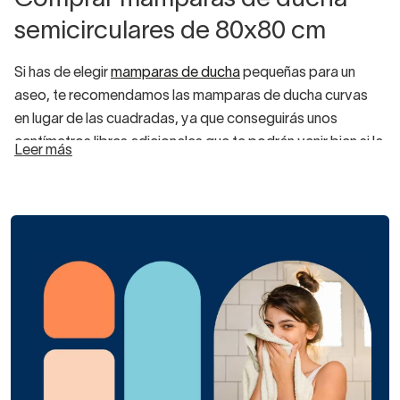
Comprar mamparas de ducha
semicirculares de 80x80 cm
Si has de elegir
mamparas de ducha
pequeñas para un
aseo, te recomendamos las mamparas de ducha curvas
en lugar de las cuadradas, ya que conseguirás unos
centímetros libres adicionales que te podrán venir bien si la
Leer más
ducha se encuentra tras una puerta o en un lugar de paso.
¡Piensa siempre en la composición más eficiente para ti y
tu baño!
Las
mamparas de ducha semicirculares de 80x80
cm
son las más pequeñas junto a las de 75x75, muy
prácticas para los baños de tamaño reducido. Si tienes ya
un plato de ducha, descubre
cómo tomar bien las medidas
antes de elegir una mampara nueva. Si por el contrario vas
a colocar la mampara de ducha entera desde cero, sigue
nuestro consejo de apostar por las mamparas de ducha