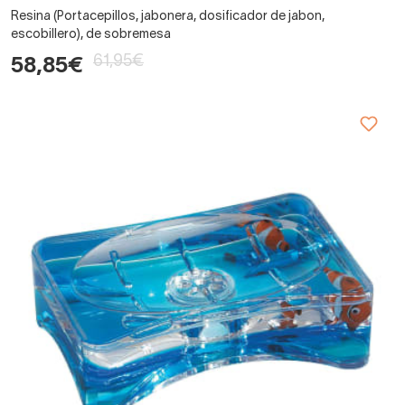
Resina (Portacepillos, jabonera, dosificador de jabon,
escobillero), de sobremesa
61,95€
58,85€