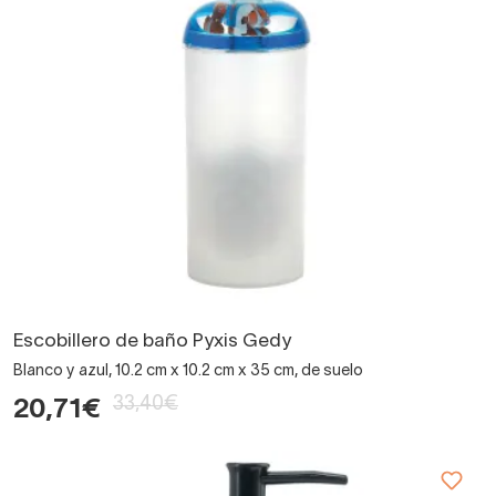
Escobillero de baño Pyxis Gedy
Blanco y azul, 10.2 cm x 10.2 cm x 35 cm, de suelo
33,40€
20,71€