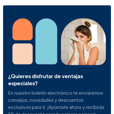
Una manera de darle un toque infantil a un baño es con
accesorios de baño para niños.
¡Os encantará elegir
los suyos!
Estos accesorios para aseos infantiles
son más
coloridos, más imaginativos y divertidos
que los
convencionales para los baños adultos.
Nuestros accesorios de baño para niños están
fabricados en resina y algunos en vidrio.
¿Quieres disfrutar de ventajas
Dependiendo de la edad de tus retoños, elige materiales
especiales?
de batalla como las resinas termoplásticas u otros más
estéticos, como los dosificadores de gel o jabón de cristal
En nuestro boletín electrónico te enviaremos
con dibujos.
consejos, novedades y descuentos
exclusivos para ti. ¡Apúntate ahora y recibirás