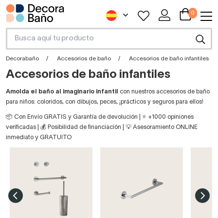
0
Decorabaño
Accesorios de baño
Accesorios de baño infantiles
Accesorios de baño infantiles
Amolda el baño al imaginario infantil
con nuestros accesorios de baño
para niños: coloridos, con dibujos, peces, ¡prácticos y seguros para ellos!
📦 Con Envío GRATIS y Garantía de devolución | ⭐ +1000 opiniones
verificadas | 💰 Posibilidad de financiación | 💡 Asesoramiento ONLINE
inmediato y GRATUITO