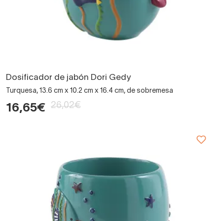
Dosificador de jabón Dori Gedy
Turquesa, 13.6 cm x 10.2 cm x 16.4 cm, de sobremesa
26,02€
16,65€