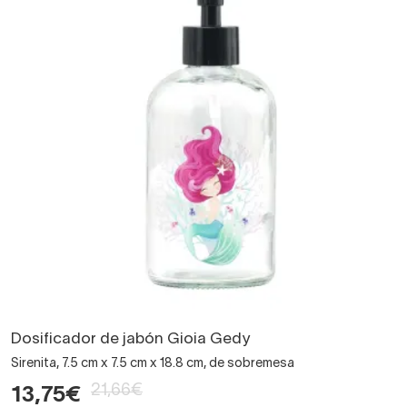
Dosificador de jabón Gioia Gedy
Sirenita, 7.5 cm x 7.5 cm x 18.8 cm, de sobremesa
21,66€
13,75€