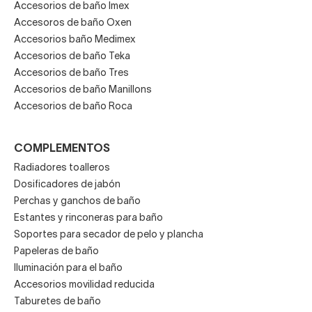
Accesorios de baño Imex
Accesoros de baño Oxen
Accesorios baño Medimex
Accesorios de baño Teka
Accesorios de baño Tres
Accesorios de baño Manillons
Accesorios de baño Roca
COMPLEMENTOS
Radiadores toalleros
Dosificadores de jabón
Perchas y ganchos de baño
Estantes y rinconeras para baño
Soportes para secador de pelo y plancha
Papeleras de baño
Iluminación para el baño
Accesorios movilidad reducida
Taburetes de baño