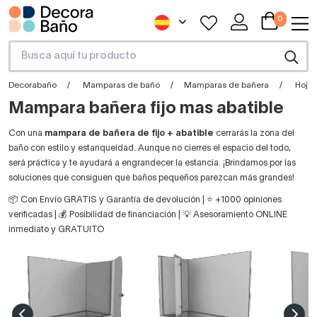
0
Decorabaño
Mamparas de baño
Mamparas de bañera
Hojas
Mampara bañera fijo mas abatible
Con una
mampara de bañera de fijo + abatible
cerrarás la zona del
baño con estilo y estanqueidad. Aunque no cierres el espacio del todo,
será práctica y te ayudará a engrandecer la estancia. ¡Brindamos por las
soluciones que consiguen que baños pequeños parezcan más grandes!
📦 Con Envío GRATIS y Garantía de devolución | ⭐ +1000 opiniones
verificadas | 💰 Posibilidad de financiación | 💡 Asesoramiento ONLINE
inmediato y GRATUITO