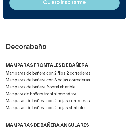
Precio realmente económico sin perder en calidad y
resistencia.
Menor desgaste y mayor durabilidad que con una
puerta corredera.
Una mampara de bañera de fijo más abatible la tienes
a
Decorabaño
partir de 175 euros
. Las hay
con cercos de unión o
con bisagras
. Muchos de nuestros modelos llevan antical
MAMPARAS FRONTALES DE BAÑERA
y, aunque la mayoría tienen cristales rectilíneos, hay
Mamparas de bañera con 2 fijos 2 correderas
mamparas con la puerta abatible de canto curvado.
Mamparas de bañera con 3 hojas correderas
Mamparas de bañera frontal abatible
Mampara de bañera frontal corredera
Mamparas de bañera con 2 hojas correderas
Mamparas de bañera con 2 hojas abatibles
MAMPARAS DE BAÑERA ANGULARES