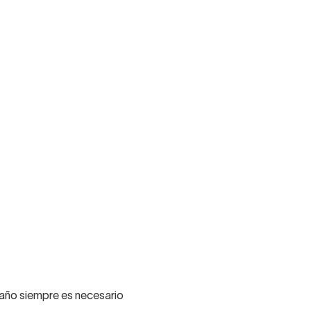
baño siempre es necesario