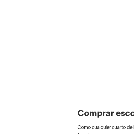
Comprar esco
Como cualquier cuarto de b