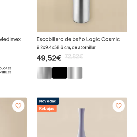
 Medimex
Escobillero de baño Logic Cosmic
9.2x9.4x38.6 cm, de atornillar
72,82€
49,52€
COLORES
ONIBLES
Novedad
Rebajas