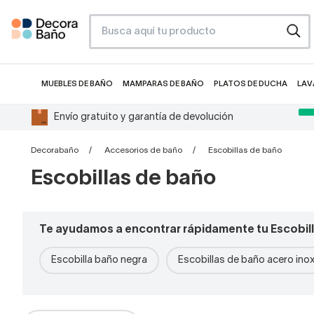
MUEBLES DE BAÑO
MAMPARAS DE BAÑO
PLATOS DE DUCHA
LAV
Envío gratuito y garantía de devolución
Decorabaño
Accesorios de baño
Escobillas de baño
Escobillas de baño
Te ayudamos a encontrar rápidamente tu Escobil
Escobilla baño negra
Escobillas de baño acero ino