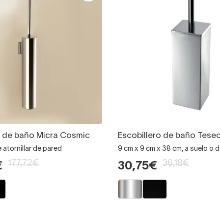
o de baño Micra Cosmic
Escobillero de baño Tese
atornillar de pared
9 cm x 9 cm x 38 cm, a suelo o de
177,72€
36,18€
€
30,75€