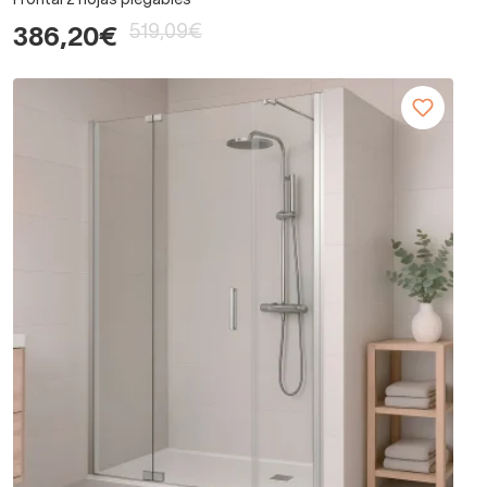
Frontal 2 hojas plegables
519,09€
386,20€