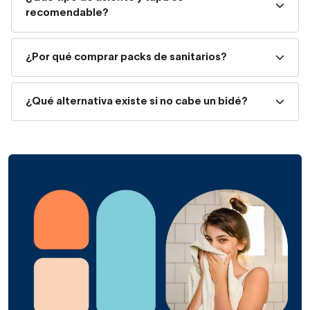
Los sanitarios suspendidos
van apoyados sobre las
recomendable?
paredes
, son elegantes y fáciles de limpiar y aportan una
sensación de más espacio. Eso sí, para elegirlos ten en
¿Por qué comprar packs de sanitarios?
cuenta que la salida deber ser, sí o sí, horizontal.
En el caso de los inodoros suspendidos, también podrás
¿Qué alternativa existe si no cabe un bidé?
elegir entre
empotrar el tanque en la pared o adquirir
uno con el tanque integrado
. Para elegir uno, ten en
cuenta la estatura de los usuarios habituales. Los modelos
estándar tienen una altura de 35 cm, pero hay otros más
elevados (38,5)
recomendables para personas altas
o de edad avanzada.
Sanitarios inteligentes
Los sanitarios inteligentes integran funciones avanzadas
para proporcionar una experiencia única y mejorar la
higiene personal. Entre las características más destacadas