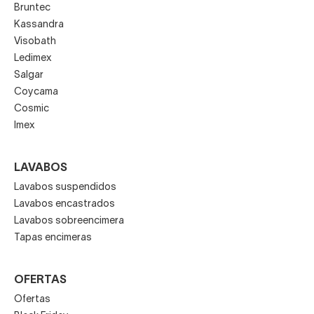
No dudes en contactar con nosotros para comprar
Bruntec
sanitarios modernos. Como especialistas en cuartos de
Kassandra
baño, en Decorabaño te ayudamos a tomar
la mejor
Visobath
decisión para la elección de tu
inodoro
o
bidé
.
Ledimex
Salgar
Coycama
Cosmic
Imex
LAVABOS
Lavabos suspendidos
Lavabos encastrados
Lavabos sobreencimera
Tapas encimeras
OFERTAS
Ofertas