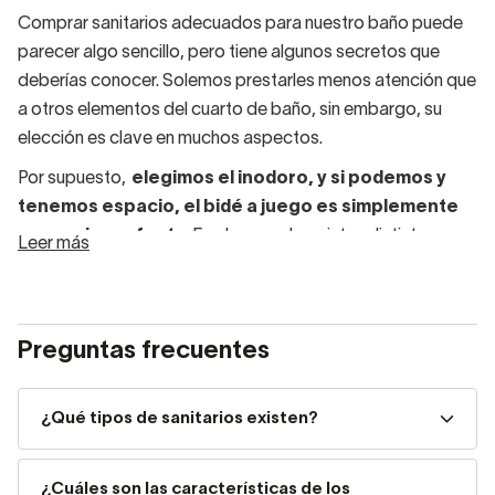
Comprar sanitarios adecuados para nuestro baño puede
parecer algo sencillo, pero tiene algunos secretos que
deberías conocer. Solemos prestarles menos atención que
a otros elementos del cuarto de baño, sin embargo, su
elección es clave en muchos aspectos.
Por supuesto,
elegimos el inodoro, y si podemos y
tenemos espacio, el bidé a juego es simplemente
su pareja perfecta
. En el mercado existen distintos
Leer más
tipos de sanitarios: inodoros suspendidos, inodoros
pequeños, inodoros ecológicos… y hay muchos aspectos
que debes tener en cuenta antes de decidirte por uno u
Preguntas frecuentes
otro.
Tipos de sanitarios
¿Qué tipos de sanitarios existen?
Encontramos
dos tipos sanitarios: de pie o
¿Cuáles son las características de los
suspendidos
.