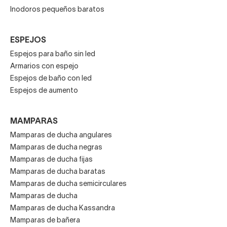
también podrás elegir entre una
gran variedad de
Inodoros pequeños baratos
colores
para lograr la mejor combinación de los
elementos del cuarto de baño. Te recomendamos que
ESPEJOS
elijas colores claros si se trata de un baño pequeño.
Espejos para baño sin led
Armarios con espejo
Asiento y tapa
Espejos de baño con led
Espejos de aumento
Cada sanitario cuenta con una tapa específica que se
adapta perfectamente a su forma.
Recomendamos los
MAMPARAS
de caída amortiguada para evitar golpes
,
Mamparas de ducha angulares
especialmente si va a ser utilizado por niños.
Mamparas de ducha negras
Mamparas de ducha fijas
Packs de sanitarios: ahorra
Mamparas de ducha baratas
comprando inodoro y bidé
Mamparas de ducha semicirculares
Mamparas de ducha
juntos
Mamparas de ducha Kassandra
Mamparas de bañera
La coherencia estética y funcional es esencial en el diseño