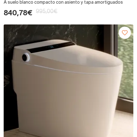
A suelo blanco compacto con asiento y tapa amortiguados
995,00€
840,78€