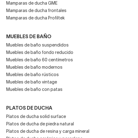
Mamparas de ducha GME
de tu baño. Por eso, ofrecemos
packs de
Mamparas de ducha frontales
sanitarios
que incluyen inodoro y bidé a juego, ideales
Mamparas de ducha Profiltek
para aquellos que buscan un diseño compacto y un precio
competitivo.
MUEBLES DE BAÑO
Optar por un pack no solo te garantiza la
uniformidad en
Muebles de baño suspendidos
los acabados y estilos
, sino que también supone un
Muebles de baño fondo reducido
ahorro económico frente a la compra individual de cada
Muebles de baño 60 centímetros
elemento. Nuestros packs están disponibles en una amplia
Muebles de baño modernos
variedad de modelos para adaptarse a cualquier estilo
Muebles de baño rústicos
decorativo, no dudes en revisar nuestro catálogo y
Muebles de baño vintage
comprar sanitarios a juego para un resultado 10. Pero…
Muebles de baño con patas
espera, ¿no te cabe un bidé?
PLATOS DE DUCHA
Ducha higiénica para inodoro: la
Platos de ducha solid surface
alternativa perfecta
Platos de ducha de piedra natural
Platos de ducha de resina y carga mineral