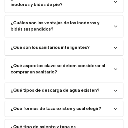
inodoros y bidés de pie?
Inodoros y bidés de pie
¿Cuáles son las ventajas de los inodoros y
Los sanitarios de pie son los de toda la vida. Apoyados
bidés suspendidos?
sobre el suelo tienen mayor estabilidad. En el caso de que
el desagüe esté ya situado en el suelo serán los más
¿Qué son los sanitarios inteligentes?
recomendables, pero ahora mismo, los sanitarios
modernos, vienen adaptados para ajustarse a
salidas
verticales u horizontales
.
¿Qué aspectos clave se deben considerar al
comprar un sanitario?
Los inodoros de pie
pueden llevar el tanque bajo o
bajo compacto
. Los de tanque bajo son los más
comunes y lleva el tanque justo sobre la taza. Los de
¿Qué tipos de descarga de agua existen?
tanque bajo compacto ocupan menos espacio ya que van
totalmente pegados a la pared.
¿Qué formas de taza existen y cuál elegir?
Inodoros y bidés suspendidos
¿Qué tipo de asiento y tapa es