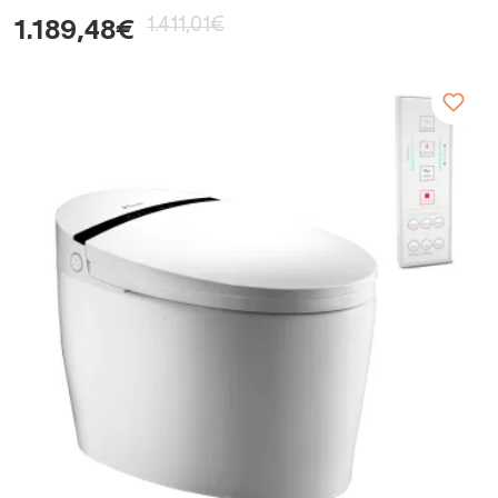
1.411,01€
1.189,48€