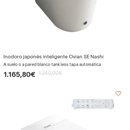
Inodoro japonés inteligente Ovian SE Nashi
A suelo o a pared blanco tank less tapa automática
1.340,00€
1.165,80€