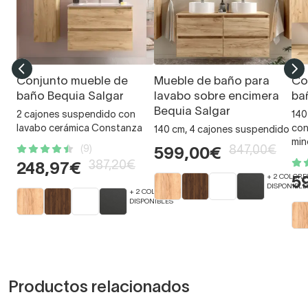
Conjunto mueble de
Mueble de baño para
Co
baño Bequia Salgar
lavabo sobre encimera
ba
Bequia Salgar
2 cajones suspendido con
140
lavabo cerámica Constanza
con
140 cm, 4 cajones suspendido
min
(9)
847,00€
599,00€
387,20€
248,97€
+ 2 COLORE
5
DISPONIBLE
+ 2 COLORES
DISPONIBLES
Productos relacionados