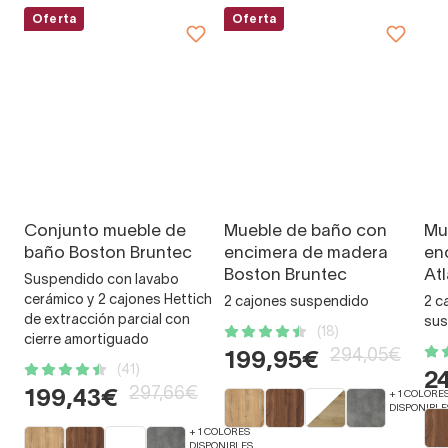
Oferta
Oferta
Conjunto mueble de
Mueble de baño con
Mu
baño Boston Bruntec
encimera de madera
en
Boston Bruntec
At
Suspendido con lavabo
cerámico y 2 cajones Hettich
2 cajones suspendido
2 c
de extracción parcial con
sus
(18)
cierre amortiguado
294,05€
199,95€
(41)
2
297,66€
199,43€
+ 1 COLORE
DISPONIBLE
+ 1 COLORES
DISPONIBLES