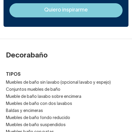
de baño para movilidad reducida
no tienen esquinas o
accesorios puntiagudos que puedan representar
algún daño para estos usuarios.
Conjuntos de muebles de baño PMR
Decorabaño
suspendidos
TIPOS
Hay modelos de
muebles de baño suspendidos
para PMR
Muebles de baño sin lavabo (opcional lavabo y espejo)
de diversas medidas de ancho, con mayor o menor
Conjuntos muebles de baño
almacenaje. Tienen un espejo panorámico bastante
Mueble de baño lavabo sobre encimera
amplio.
Muebles de baño con dos lavabos
Baldas y encimeras
Muebles de baño fondo reducido
El sistema de apertura de los cajones de los muebles de
Muebles de baño suspendidos
baño PMR es tipo push o con tiradores grandes.