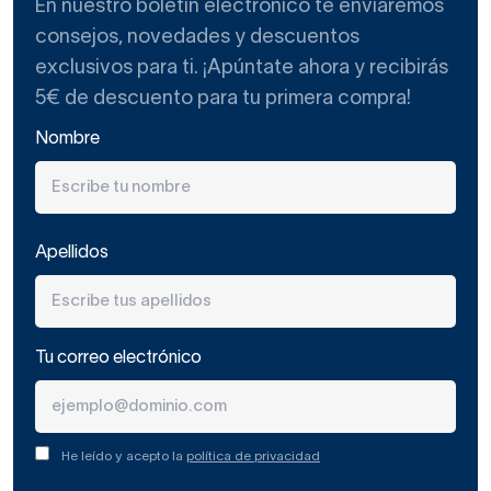
En nuestro boletín electrónico te enviaremos
consejos, novedades y descuentos
exclusivos para ti. ¡Apúntate ahora y recibirás
¿Cómo son los muebles de baño
5€ de descuento para tu primera compra!
para las personas con movilidad
Nombre
reducida?
Apellidos
En primer lugar, en cuanto a diseño, materiales y
acabados, no hay diferencia. Simplemente este tipo de
muebles de baño
deben ser más bajos y suspendidos,
dando la posibilidad de acercarse a ellos con una silla de
Tu correo electrónico
ruedas.
Por otro lado, aunque los muebles de esta marca se
He leído y acepto la
política de privacidad
caracterizan por sus formas suaves y limpias, los muebles